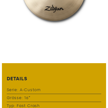
DETAILS
Serie: A-Custom
Grösse: 16″
Typ: Fast Crash