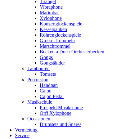
Triangel
Vibraphone
Marimbas
Xylophone
Konzertglockenspiele
Kesselpauken
Röhren­glocken­spiele
Grosse Trommeln
Marschtrommel
Becken a Due / Orchester­becken
Gongs
Gongständer
Tambouren
Tomsets
Percussion
Handpan
Cajon
Cajon Pedal
Musikschule
Prospekt Musikschule
Orff Xylophone
Occasionen
Drumsets und Snares
Vermietung
Service