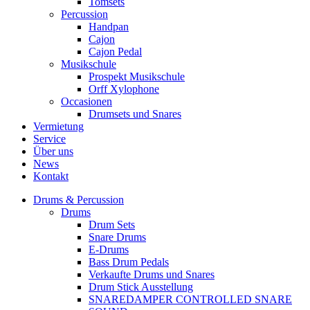
Tomsets
Percussion
Handpan
Cajon
Cajon Pedal
Musikschule
Prospekt Musikschule
Orff Xylophone
Occasionen
Drumsets und Snares
Vermietung
Service
Über uns
News
Kontakt
Drums & Percussion
Drums
Drum Sets
Snare Drums
E-Drums
Bass Drum Pedals
Verkaufte Drums und Snares
Drum Stick Ausstellung
SNAREDAMPER CONTROLLED SNARE