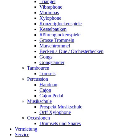
Triangel
Vibraphone
Marimbas
Xylophone
Konzertglockenspiele
Kesselpauken
Röhren­glocken­spiele
Grosse Trommeln
Marschtrommel
Becken a Due / Orchester­becken
Gongs
Gongständer
Tambouren
Tomsets
Percussion
Handpan
Cajon
Cajon Pedal
Musikschule
Prospekt Musikschule
Orff Xylophone
Occasionen
Drumsets und Snares
Vermietung
Service