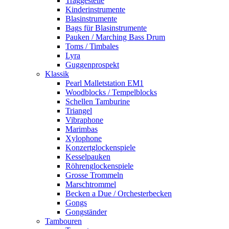
Traggestelle
Kinderinstrumente
Blasinstrumente
Bags für Blasinstrumente
Pauken / Marching Bass Drum
Toms / Timbales
Lyra
Guggenprospekt
Klassik
Pearl Malletstation EM1
Woodblocks / Tempelblocks
Schellen Tamburine
Triangel
Vibraphone
Marimbas
Xylophone
Konzertglockenspiele
Kesselpauken
Röhren­glocken­spiele
Grosse Trommeln
Marschtrommel
Becken a Due / Orchester­becken
Gongs
Gongständer
Tambouren