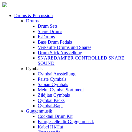
Drums & Percussion
Drums
Drum Sets
Snare Drums
E-Drums
Bass Drum Pedals
Verkaufte Drums und Snares
Drum Stick Ausstellung
SNAREDAMPER CONTROLLED SNARE
SOUND
Cymbals
Cymbal Ausstellung
Paiste Cymbals
Sabian Cymbals
Meinl Cymbal Sortiment
Zildjian Cymbals
Cymbal Packs
Cymbal-Bags
Guggenmusik
Cocktail Drum Kit
Fahrgestelle für Guggenmusik
Kabel Hi-Hat