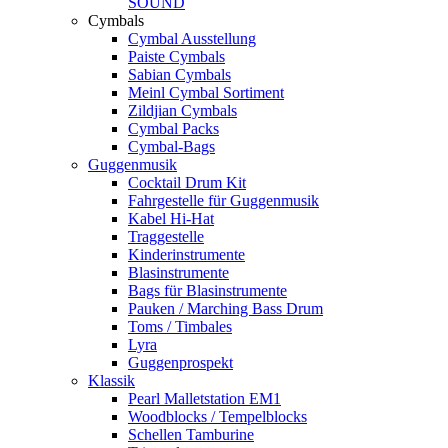
SOUND
Cymbals
Cymbal Ausstellung
Paiste Cymbals
Sabian Cymbals
Meinl Cymbal Sortiment
Zildjian Cymbals
Cymbal Packs
Cymbal-Bags
Guggenmusik
Cocktail Drum Kit
Fahrgestelle für Guggenmusik
Kabel Hi-Hat
Traggestelle
Kinderinstrumente
Blasinstrumente
Bags für Blasinstrumente
Pauken / Marching Bass Drum
Toms / Timbales
Lyra
Guggenprospekt
Klassik
Pearl Malletstation EM1
Woodblocks / Tempelblocks
Schellen Tamburine