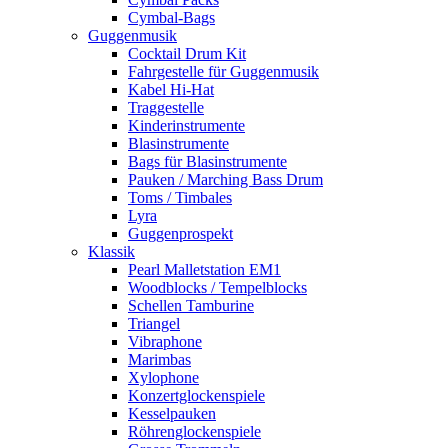
Cymbal-Bags
Guggenmusik
Cocktail Drum Kit
Fahrgestelle für Guggenmusik
Kabel Hi-Hat
Traggestelle
Kinderinstrumente
Blasinstrumente
Bags für Blasinstrumente
Pauken / Marching Bass Drum
Toms / Timbales
Lyra
Guggenprospekt
Klassik
Pearl Malletstation EM1
Woodblocks / Tempelblocks
Schellen Tamburine
Triangel
Vibraphone
Marimbas
Xylophone
Konzertglockenspiele
Kesselpauken
Röhren­glocken­spiele