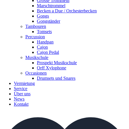
Grosse Trommeln
Marschtrommel
Becken a Due / Orchester­becken
Gongs
Gongständer
Tambouren
Tomsets
Percussion
Handpan
Cajon
Cajon Pedal
Musikschule
Prospekt Musikschule
Orff Xylophone
Occasionen
Drumsets und Snares
Vermietung
Service
Über uns
News
Kontakt