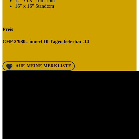
12″ x 08″ Tom Tom
16″ x 16″ Standtom
Preis
CHF 2’980.- innert 10 Tagen lieferbar !!!!
AUF MEINE MERKLISTE