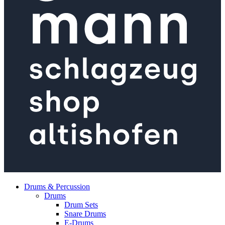
Drums & Percussion
Drums
Drum Sets
Snare Drums
E-Drums