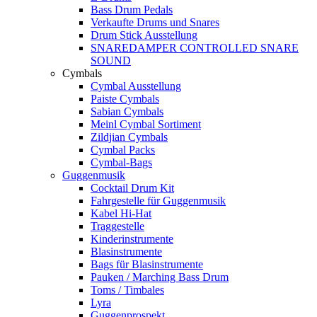
Bass Drum Pedals
Verkaufte Drums und Snares
Drum Stick Ausstellung
SNAREDAMPER CONTROLLED SNARE
SOUND
Cymbals
Cymbal Ausstellung
Paiste Cymbals
Sabian Cymbals
Meinl Cymbal Sortiment
Zildjian Cymbals
Cymbal Packs
Cymbal-Bags
Guggenmusik
Cocktail Drum Kit
Fahrgestelle für Guggenmusik
Kabel Hi-Hat
Traggestelle
Kinderinstrumente
Blasinstrumente
Bags für Blasinstrumente
Pauken / Marching Bass Drum
Toms / Timbales
Lyra
Guggenprospekt