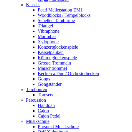
Klassik
Pearl Malletstation EM1
Woodblocks / Tempelblocks
Schellen Tamburine
Triangel
Vibraphone
Marimbas
Xylophone
Konzertglockenspiele
Kesselpauken
Röhren­glocken­spiele
Grosse Trommeln
Marschtrommel
Becken a Due / Orchester­becken
Gongs
Gongständer
Tambouren
Tomsets
Percussion
Handpan
Cajon
Cajon Pedal
Musikschule
Prospekt Musikschule
Orff Xylophone