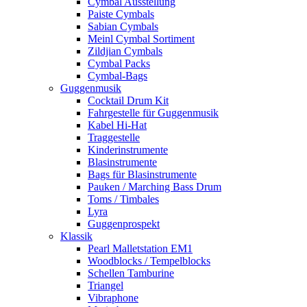
Cymbal Ausstellung
Paiste Cymbals
Sabian Cymbals
Meinl Cymbal Sortiment
Zildjian Cymbals
Cymbal Packs
Cymbal-Bags
Guggenmusik
Cocktail Drum Kit
Fahrgestelle für Guggenmusik
Kabel Hi-Hat
Traggestelle
Kinderinstrumente
Blasinstrumente
Bags für Blasinstrumente
Pauken / Marching Bass Drum
Toms / Timbales
Lyra
Guggenprospekt
Klassik
Pearl Malletstation EM1
Woodblocks / Tempelblocks
Schellen Tamburine
Triangel
Vibraphone