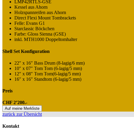
LMP42RTLS-GSE
Kessel aus Ahorn
Holzspannreifen aus Ahorn
Direct Flexi Mount Tombrackets
Felle: Evans G1
Starclassic Böckchen
Farbe: Gloss Sienna (GSE)
inkl. MTH1000 Doppeltomhalter
Shell Set Konfiguration
22″ x 16″ Bass Drum (8-lagig/6 mm)
10″ x 07″ Tom Tom (6-lagig/5 mm)
12″ x 08″ Tom Tom(6-lagig/5 mm)
16″ x 16″ Standtom (6-lagig/5 mm)
Preis
CHF 2’200.-
Auf meine Merkliste
zurück zur Übersicht
Kontakt