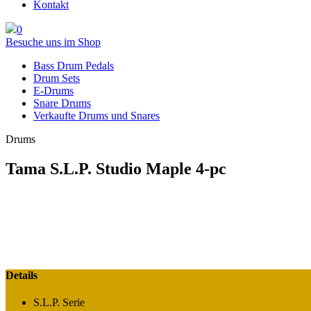
Kontakt
0
Besuche uns im Shop
Bass Drum Pedals
Drum Sets
E-Drums
Snare Drums
Verkaufte Drums und Snares
Drums
Tama S.L.P. Studio Maple 4-pc
Details
S.L.P. Serie