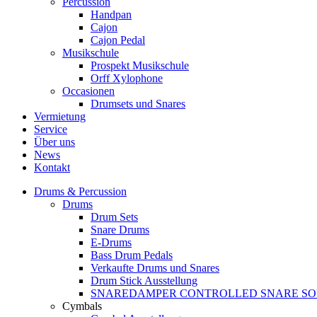
Percussion
Handpan
Cajon
Cajon Pedal
Musikschule
Prospekt Musikschule
Orff Xylophone
Occasionen
Drumsets und Snares
Vermietung
Service
Über uns
News
Kontakt
Drums & Percussion
Drums
Drum Sets
Snare Drums
E-Drums
Bass Drum Pedals
Verkaufte Drums und Snares
Drum Stick Ausstellung
SNAREDAMPER CONTROLLED SNARE S
Cymbals