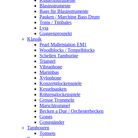
Kinderinstrumente
Blasinstrumente
Bags für Blasinstrumente
Pauken / Marching Bass Drum
Toms / Timbales
Lyra
Guggenprospekt
Klassik
Pearl Malletstation EM1
Woodblocks / Tempelblocks
Schellen Tamburine
Triangel
Vibraphone
Marimbas
Xylophone
Konzertglockenspiele
Kesselpauken
Röhren­glocken­spiele
Grosse Trommeln
Marschtrommel
Becken a Due / Orchester­becken
Gongs
Gongständer
Tambouren
Tomsets