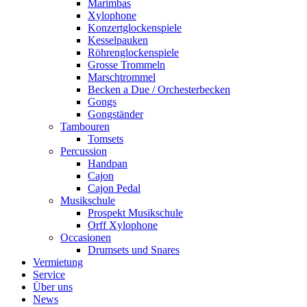
Marimbas
Xylophone
Konzertglockenspiele
Kesselpauken
Röhren­glocken­spiele
Grosse Trommeln
Marschtrommel
Becken a Due / Orchester­becken
Gongs
Gongständer
Tambouren
Tomsets
Percussion
Handpan
Cajon
Cajon Pedal
Musikschule
Prospekt Musikschule
Orff Xylophone
Occasionen
Drumsets und Snares
Vermietung
Service
Über uns
News