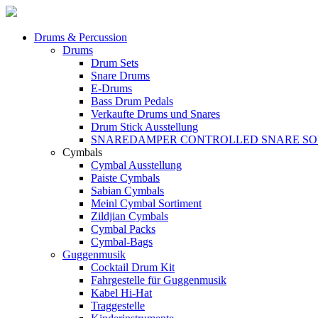
Drums & Percussion
Drums
Drum Sets
Snare Drums
E-Drums
Bass Drum Pedals
Verkaufte Drums und Snares
Drum Stick Ausstellung
SNAREDAMPER CONTROLLED SNARE S
Cymbals
Cymbal Ausstellung
Paiste Cymbals
Sabian Cymbals
Meinl Cymbal Sortiment
Zildjian Cymbals
Cymbal Packs
Cymbal-Bags
Guggenmusik
Cocktail Drum Kit
Fahrgestelle für Guggenmusik
Kabel Hi-Hat
Traggestelle