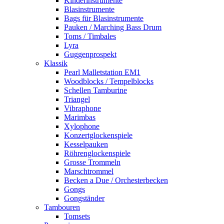
Kinderinstrumente
Blasinstrumente
Bags für Blasinstrumente
Pauken / Marching Bass Drum
Toms / Timbales
Lyra
Guggenprospekt
Klassik
Pearl Malletstation EM1
Woodblocks / Tempelblocks
Schellen Tamburine
Triangel
Vibraphone
Marimbas
Xylophone
Konzertglockenspiele
Kesselpauken
Röhren­glocken­spiele
Grosse Trommeln
Marschtrommel
Becken a Due / Orchester­becken
Gongs
Gongständer
Tambouren
Tomsets