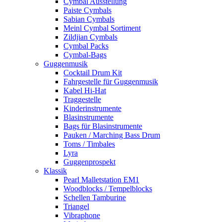
Cymbal Ausstellung
Paiste Cymbals
Sabian Cymbals
Meinl Cymbal Sortiment
Zildjian Cymbals
Cymbal Packs
Cymbal-Bags
Guggenmusik
Cocktail Drum Kit
Fahrgestelle für Guggenmusik
Kabel Hi-Hat
Traggestelle
Kinderinstrumente
Blasinstrumente
Bags für Blasinstrumente
Pauken / Marching Bass Drum
Toms / Timbales
Lyra
Guggenprospekt
Klassik
Pearl Malletstation EM1
Woodblocks / Tempelblocks
Schellen Tamburine
Triangel
Vibraphone