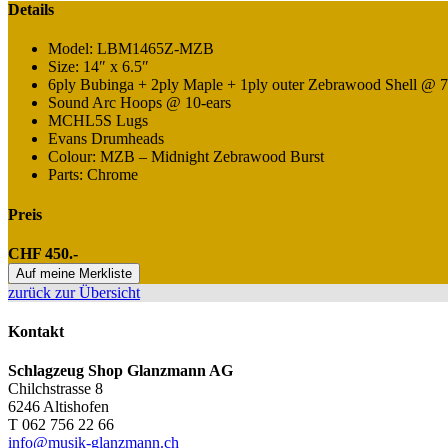
Details
Model: LBM1465Z-MZB
Size: 14″ x 6.5″
6ply Bubinga + 2ply Maple + 1ply outer Zebrawood Shell @
Sound Arc Hoops @ 10-ears
MCHL5S Lugs
Evans Drumheads
Colour: MZB – Midnight Zebrawood Burst
Parts: Chrome
Preis
CHF 450.-
Auf meine Merkliste
zurück zur Übersicht
Kontakt
Schlagzeug Shop Glanzmann AG
Chilchstrasse 8
6246 Altishofen
T 062 756 22 66
info@musik-glanzmann.ch