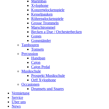
Marimbas
Xylophone
Konzertglockenspiele
Kesselpauken
Röhren­glocken­spiele
Grosse Trommeln
Marschtrommel
Becken a Due / Orchester­becken
Gongs
Gongständer
Tambouren
Tomsets
Percussion
Handpan
Cajon
Cajon Pedal
Musikschule
Prospekt Musikschule
Orff Xylophone
Occasionen
Drumsets und Snares
Vermietung
Service
Über uns
News