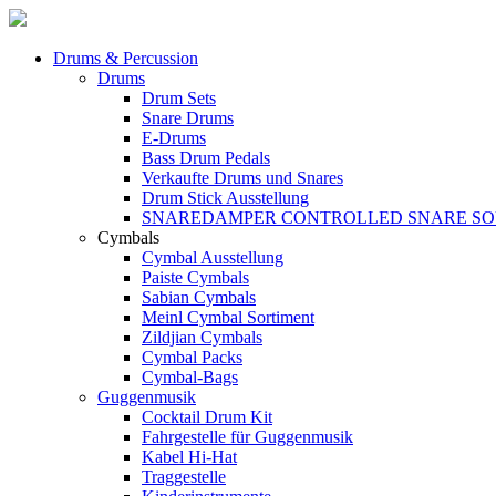
Drums & Percussion
Drums
Drum Sets
Snare Drums
E-Drums
Bass Drum Pedals
Verkaufte Drums und Snares
Drum Stick Ausstellung
SNAREDAMPER CONTROLLED SNARE S
Cymbals
Cymbal Ausstellung
Paiste Cymbals
Sabian Cymbals
Meinl Cymbal Sortiment
Zildjian Cymbals
Cymbal Packs
Cymbal-Bags
Guggenmusik
Cocktail Drum Kit
Fahrgestelle für Guggenmusik
Kabel Hi-Hat
Traggestelle