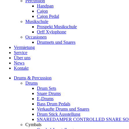
Percussion
Handpan
Cajon
Cajon Pedal
Musikschule
Prospekt Musikschule
Orff Xylophone
Occasionen
Drumsets und Snares
Vermietung
Service
Über uns
News
Kontakt
Drums & Percussion
Drums
Drum Sets
Snare Drums
E-Drums
Bass Drum Pedals
Verkaufte Drums und Snares
Drum Stick Ausstellung
SNAREDAMPER CONTROLLED SNARE S
Cymbals