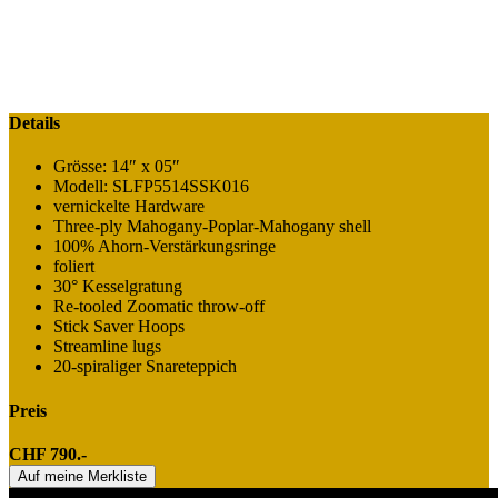
Details
Grösse: 14″ x 05″
Modell: SLFP5514SSK016
vernickelte Hardware
Three-ply Mahogany-Poplar-Mahogany shell
100% Ahorn-Verstärkungsringe
foliert
30° Kesselgratung
Re-tooled Zoomatic throw-off
Stick Saver Hoops
Streamline lugs
20-spiraliger Snareteppich
Preis
CHF 790.-
Auf meine Merkliste