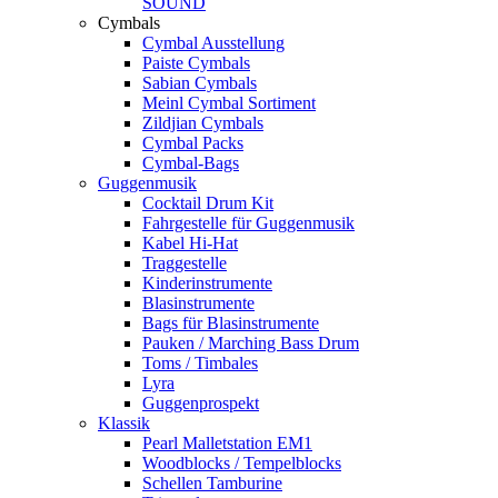
SOUND
Cymbals
Cymbal Ausstellung
Paiste Cymbals
Sabian Cymbals
Meinl Cymbal Sortiment
Zildjian Cymbals
Cymbal Packs
Cymbal-Bags
Guggenmusik
Cocktail Drum Kit
Fahrgestelle für Guggenmusik
Kabel Hi-Hat
Traggestelle
Kinderinstrumente
Blasinstrumente
Bags für Blasinstrumente
Pauken / Marching Bass Drum
Toms / Timbales
Lyra
Guggenprospekt
Klassik
Pearl Malletstation EM1
Woodblocks / Tempelblocks
Schellen Tamburine