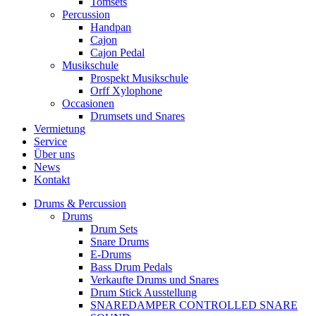
Tomsets
Percussion
Handpan
Cajon
Cajon Pedal
Musikschule
Prospekt Musikschule
Orff Xylophone
Occasionen
Drumsets und Snares
Vermietung
Service
Über uns
News
Kontakt
Drums & Percussion
Drums
Drum Sets
Snare Drums
E-Drums
Bass Drum Pedals
Verkaufte Drums und Snares
Drum Stick Ausstellung
SNAREDAMPER CONTROLLED SNARE