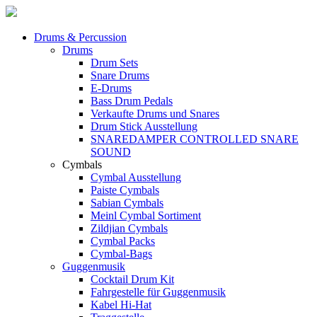
Drums & Percussion
Drums
Drum Sets
Snare Drums
E-Drums
Bass Drum Pedals
Verkaufte Drums und Snares
Drum Stick Ausstellung
SNAREDAMPER CONTROLLED SNARE
SOUND
Cymbals
Cymbal Ausstellung
Paiste Cymbals
Sabian Cymbals
Meinl Cymbal Sortiment
Zildjian Cymbals
Cymbal Packs
Cymbal-Bags
Guggenmusik
Cocktail Drum Kit
Fahrgestelle für Guggenmusik
Kabel Hi-Hat