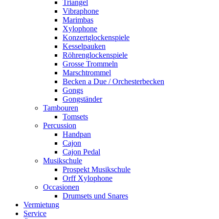
Triangel
Vibraphone
Marimbas
Xylophone
Konzertglockenspiele
Kesselpauken
Röhren­glocken­spiele
Grosse Trommeln
Marschtrommel
Becken a Due / Orchester­becken
Gongs
Gongständer
Tambouren
Tomsets
Percussion
Handpan
Cajon
Cajon Pedal
Musikschule
Prospekt Musikschule
Orff Xylophone
Occasionen
Drumsets und Snares
Vermietung
Service