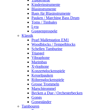
Traggestelle
Kinderinstrumente
Blasinstrumente
Bags für Blasinstrumente
Pauken / Marching Bass Drum
Toms / Timbales
Lyra
Guggenprospekt
Klassik
Pearl Malletstation EM1
Woodblocks / Tempelblocks
Schellen Tamburine
Triangel
Vibraphone
Marimbas
Xylophone
Konzertglockenspiele
Kesselpauken
Röhren­glocken­spiele
Grosse Trommeln
Marschtrommel
Becken a Due / Orchester­becken
Gongs
Gongständer
Tambouren