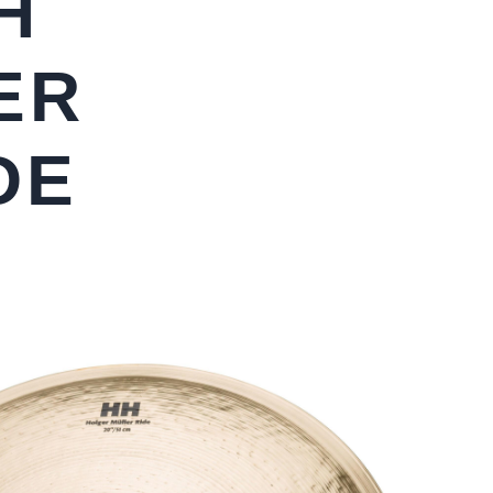
H
ER
DE