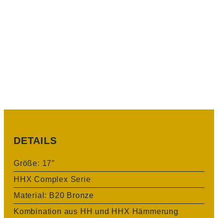
DETAILS
Größe: 17″
HHX Complex Serie
Material: B20 Bronze
Kombination aus HH und HHX Hämmerung