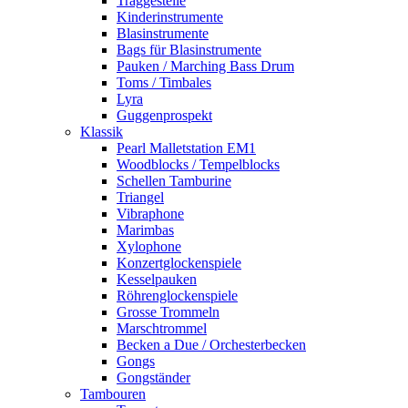
Traggestelle
Kinderinstrumente
Blasinstrumente
Bags für Blasinstrumente
Pauken / Marching Bass Drum
Toms / Timbales
Lyra
Guggenprospekt
Klassik
Pearl Malletstation EM1
Woodblocks / Tempelblocks
Schellen Tamburine
Triangel
Vibraphone
Marimbas
Xylophone
Konzertglockenspiele
Kesselpauken
Röhren­glocken­spiele
Grosse Trommeln
Marschtrommel
Becken a Due / Orchester­becken
Gongs
Gongständer
Tambouren