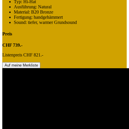
Typ: Hi-Hat
Ausführung: Natural
Material: B20 Bronze
Fertigung: handgehämmert
Sound: tiefer, warmer Grundsound
Preis
CHF 739.-
Listenpreis CHF 821.-
Auf meine Merkliste