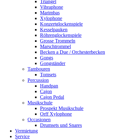
Triangel
Vibraphone
Marimbas
Xylophone
Konzertglockenspiele
Kesselpauken
Röhren­glocken­spiele
Grosse Trommeln
Marschtrommel
Becken a Due / Orchester­becken
Gongs
Gongständer
Tambouren
Tomsets
Percussion
Handpan
Cajon
Cajon Pedal
Musikschule
Prospekt Musikschule
Orff Xylophone
Occasionen
Drumsets und Snares
Vermietung
Service