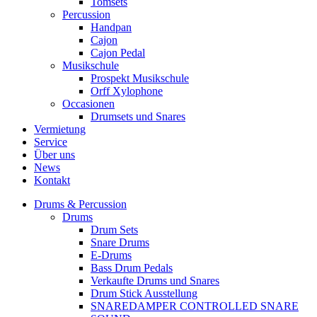
Tomsets
Percussion
Handpan
Cajon
Cajon Pedal
Musikschule
Prospekt Musikschule
Orff Xylophone
Occasionen
Drumsets und Snares
Vermietung
Service
Über uns
News
Kontakt
Drums & Percussion
Drums
Drum Sets
Snare Drums
E-Drums
Bass Drum Pedals
Verkaufte Drums und Snares
Drum Stick Ausstellung
SNAREDAMPER CONTROLLED SNARE