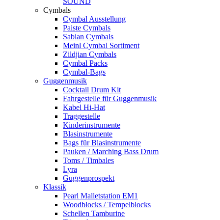
SOUND
Cymbals
Cymbal Ausstellung
Paiste Cymbals
Sabian Cymbals
Meinl Cymbal Sortiment
Zildjian Cymbals
Cymbal Packs
Cymbal-Bags
Guggenmusik
Cocktail Drum Kit
Fahrgestelle für Guggenmusik
Kabel Hi-Hat
Traggestelle
Kinderinstrumente
Blasinstrumente
Bags für Blasinstrumente
Pauken / Marching Bass Drum
Toms / Timbales
Lyra
Guggenprospekt
Klassik
Pearl Malletstation EM1
Woodblocks / Tempelblocks
Schellen Tamburine