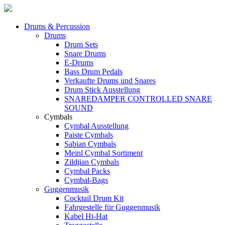
Drums & Percussion
Drums
Drum Sets
Snare Drums
E-Drums
Bass Drum Pedals
Verkaufte Drums und Snares
Drum Stick Ausstellung
SNAREDAMPER CONTROLLED SNARE
SOUND
Cymbals
Cymbal Ausstellung
Paiste Cymbals
Sabian Cymbals
Meinl Cymbal Sortiment
Zildjian Cymbals
Cymbal Packs
Cymbal-Bags
Guggenmusik
Cocktail Drum Kit
Fahrgestelle für Guggenmusik
Kabel Hi-Hat