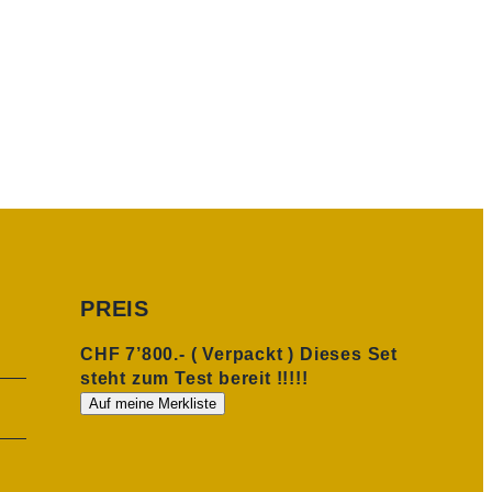
PREIS
CHF 7’800.- ( Verpackt ) Dieses Set
steht zum Test bereit !!!!!
Auf meine Merkliste