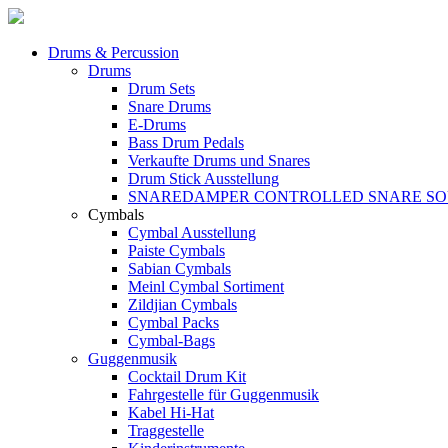
Drums & Percussion
Drums
Drum Sets
Snare Drums
E-Drums
Bass Drum Pedals
Verkaufte Drums und Snares
Drum Stick Ausstellung
SNAREDAMPER CONTROLLED SNARE S
Cymbals
Cymbal Ausstellung
Paiste Cymbals
Sabian Cymbals
Meinl Cymbal Sortiment
Zildjian Cymbals
Cymbal Packs
Cymbal-Bags
Guggenmusik
Cocktail Drum Kit
Fahrgestelle für Guggenmusik
Kabel Hi-Hat
Traggestelle