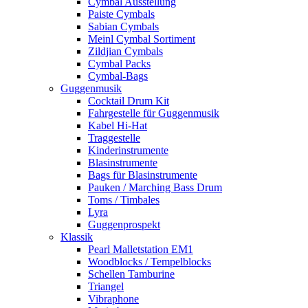
Cymbal Ausstellung
Paiste Cymbals
Sabian Cymbals
Meinl Cymbal Sortiment
Zildjian Cymbals
Cymbal Packs
Cymbal-Bags
Guggenmusik
Cocktail Drum Kit
Fahrgestelle für Guggenmusik
Kabel Hi-Hat
Traggestelle
Kinderinstrumente
Blasinstrumente
Bags für Blasinstrumente
Pauken / Marching Bass Drum
Toms / Timbales
Lyra
Guggenprospekt
Klassik
Pearl Malletstation EM1
Woodblocks / Tempelblocks
Schellen Tamburine
Triangel
Vibraphone