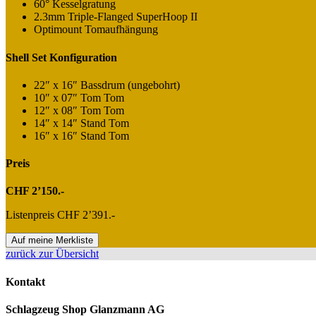
60° Kesselgratung
2.3mm Triple-Flanged SuperHoop II
Optimount Tomaufhängung
Shell Set Konfiguration
22″ x 16″ Bassdrum (ungebohrt)
10″ x 07″ Tom Tom
12″ x 08″ Tom Tom
14″ x 14″ Stand Tom
16″ x 16″ Stand Tom
Preis
CHF 2’150.-
Listenpreis CHF 2’391.-
Auf meine Merkliste
zurück zur Übersicht
Kontakt
Schlagzeug Shop Glanzmann AG