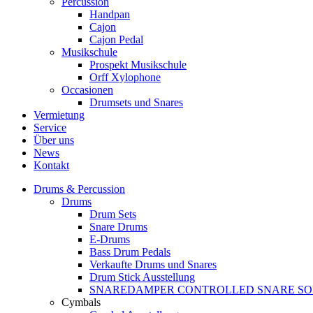
Percussion
Handpan
Cajon
Cajon Pedal
Musikschule
Prospekt Musikschule
Orff Xylophone
Occasionen
Drumsets und Snares
Vermietung
Service
Über uns
News
Kontakt
Drums & Percussion
Drums
Drum Sets
Snare Drums
E-Drums
Bass Drum Pedals
Verkaufte Drums und Snares
Drum Stick Ausstellung
SNAREDAMPER CONTROLLED SNARE S
Cymbals