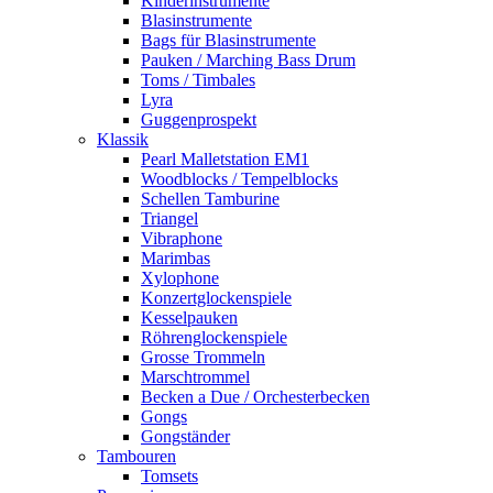
Kinderinstrumente
Blasinstrumente
Bags für Blasinstrumente
Pauken / Marching Bass Drum
Toms / Timbales
Lyra
Guggenprospekt
Klassik
Pearl Malletstation EM1
Woodblocks / Tempelblocks
Schellen Tamburine
Triangel
Vibraphone
Marimbas
Xylophone
Konzertglockenspiele
Kesselpauken
Röhren­glocken­spiele
Grosse Trommeln
Marschtrommel
Becken a Due / Orchester­becken
Gongs
Gongständer
Tambouren
Tomsets