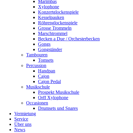
Marimbas
Xylophone
Konzertglockenspiele
Kesselpauken
Röhren­glocken­spiele
Grosse Trommeln
Marschtrommel
Becken a Due / Orchester­becken
Gongs
Gongständer
Tambouren
Tomsets
Percussion
Handpan
Cajon
Cajon Pedal
Musikschule
Prospekt Musikschule
Orff Xylophone
Occasionen
Drumsets und Snares
Vermietung
Service
Über uns
News