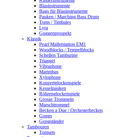
Kinderinstrumente
Blasinstrumente
Bags für Blasinstrumente
Pauken / Marching Bass Drum
Toms / Timbales
Lyra
Guggenprospekt
Klassik
Pearl Malletstation EM1
Woodblocks / Tempelblocks
Schellen Tamburine
Triangel
Vibraphone
Marimbas
Xylophone
Konzertglockenspiele
Kesselpauken
Röhren­glocken­spiele
Grosse Trommeln
Marschtrommel
Becken a Due / Orchester­becken
Gongs
Gongständer
Tambouren
Tomsets