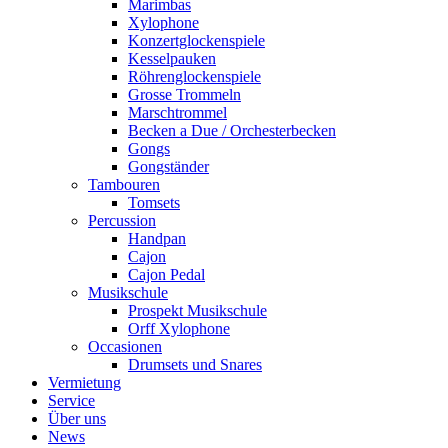
Marimbas
Xylophone
Konzertglockenspiele
Kesselpauken
Röhren­glocken­spiele
Grosse Trommeln
Marschtrommel
Becken a Due / Orchester­becken
Gongs
Gongständer
Tambouren
Tomsets
Percussion
Handpan
Cajon
Cajon Pedal
Musikschule
Prospekt Musikschule
Orff Xylophone
Occasionen
Drumsets und Snares
Vermietung
Service
Über uns
News