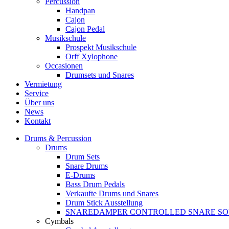
Percussion
Handpan
Cajon
Cajon Pedal
Musikschule
Prospekt Musikschule
Orff Xylophone
Occasionen
Drumsets und Snares
Vermietung
Service
Über uns
News
Kontakt
Drums & Percussion
Drums
Drum Sets
Snare Drums
E-Drums
Bass Drum Pedals
Verkaufte Drums und Snares
Drum Stick Ausstellung
SNAREDAMPER CONTROLLED SNARE S
Cymbals