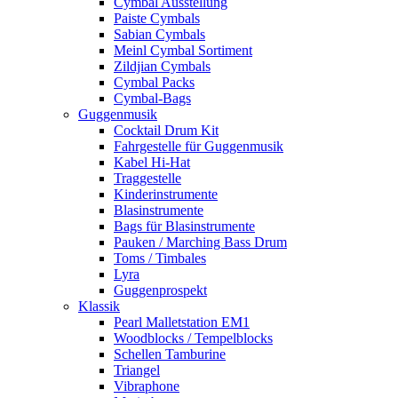
Cymbal Ausstellung
Paiste Cymbals
Sabian Cymbals
Meinl Cymbal Sortiment
Zildjian Cymbals
Cymbal Packs
Cymbal-Bags
Guggenmusik
Cocktail Drum Kit
Fahrgestelle für Guggenmusik
Kabel Hi-Hat
Traggestelle
Kinderinstrumente
Blasinstrumente
Bags für Blasinstrumente
Pauken / Marching Bass Drum
Toms / Timbales
Lyra
Guggenprospekt
Klassik
Pearl Malletstation EM1
Woodblocks / Tempelblocks
Schellen Tamburine
Triangel
Vibraphone