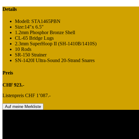
Details
Modell: STA1465PBN
Size:14″x 6.5″
1.2mm Phosphor Bronze Shell
CL-65 Bridge Lugs
2.3mm SuperHoop II (SH-1410B/1410S)
10 Rods
SR-150 Strainer
SN-1420I Ultra-Sound 20-Strand Snares
Preis
CHF 923.-
Listenpreis CHF 1’087.-
Auf meine Merkliste