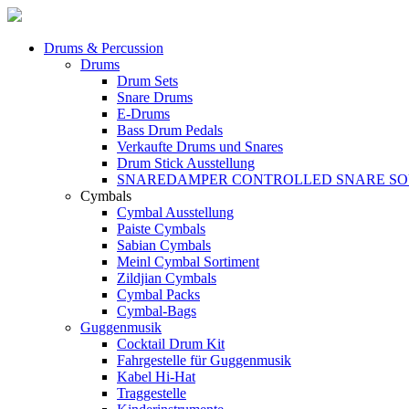
Drums & Percussion
Drums
Drum Sets
Snare Drums
E-Drums
Bass Drum Pedals
Verkaufte Drums und Snares
Drum Stick Ausstellung
SNAREDAMPER CONTROLLED SNARE S
Cymbals
Cymbal Ausstellung
Paiste Cymbals
Sabian Cymbals
Meinl Cymbal Sortiment
Zildjian Cymbals
Cymbal Packs
Cymbal-Bags
Guggenmusik
Cocktail Drum Kit
Fahrgestelle für Guggenmusik
Kabel Hi-Hat
Traggestelle