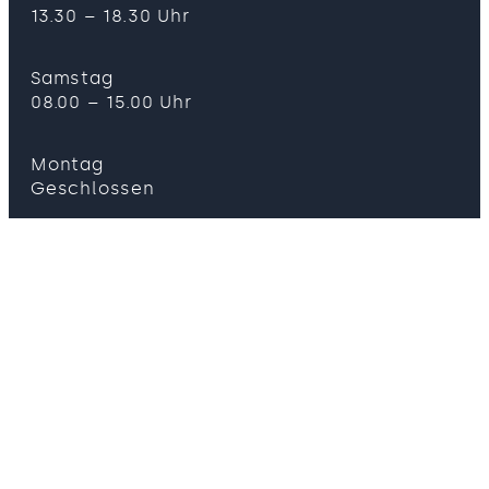
13.30 – 18.30 Uhr
Samstag
08.00 – 15.00 Uhr
Montag
Geschlossen
ÖFFNUNGSZEITEN FEIERTAGE
Freitag, 03.04.26
Karfreitag geschlossen
Donnerstag, 14.05.26
Auffahrt geschlossen
Donnerstag, 04.06.26