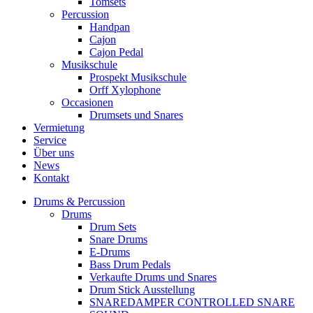
Tomsets
Percussion
Handpan
Cajon
Cajon Pedal
Musikschule
Prospekt Musikschule
Orff Xylophone
Occasionen
Drumsets und Snares
Vermietung
Service
Über uns
News
Kontakt
Drums & Percussion
Drums
Drum Sets
Snare Drums
E-Drums
Bass Drum Pedals
Verkaufte Drums und Snares
Drum Stick Ausstellung
SNAREDAMPER CONTROLLED SNARE