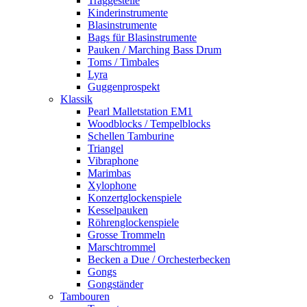
Traggestelle
Kinderinstrumente
Blasinstrumente
Bags für Blasinstrumente
Pauken / Marching Bass Drum
Toms / Timbales
Lyra
Guggenprospekt
Klassik
Pearl Malletstation EM1
Woodblocks / Tempelblocks
Schellen Tamburine
Triangel
Vibraphone
Marimbas
Xylophone
Konzertglockenspiele
Kesselpauken
Röhren­glocken­spiele
Grosse Trommeln
Marschtrommel
Becken a Due / Orchester­becken
Gongs
Gongständer
Tambouren