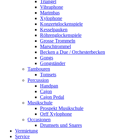
Triangel
Vibraphone
Marimbas
Xylophone
Konzertglockenspiele
Kesselpauken
Röhren­glocken­spiele
Grosse Trommeln
Marschtrommel
Becken a Due / Orchester­becken
Gongs
Gongständer
Tambouren
Tomsets
Percussion
Handpan
Cajon
Cajon Pedal
Musikschule
Prospekt Musikschule
Orff Xylophone
Occasionen
Drumsets und Snares
Vermietung
Service