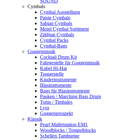
SOUND
Cymbals
Cymbal Ausstellung
Paiste Cymbals
Sabian Cymbals
Meinl Cymbal Sortiment
Zildjian Cymbals
Cymbal Packs
Cymbal-Bags
Guggenmusik
Cocktail Drum Kit
Fahrgestelle für Guggenmusik
Kabel Hi-Hat
Traggestelle
Kinderinstrumente
Blasinstrumente
Bags für Blasinstrumente
Pauken / Marching Bass Drum
Toms / Timbales
Lyra
Guggenprospekt
Klassik
Pearl Malletstation EM1
Woodblocks / Tempelblocks
Schellen Tamburine