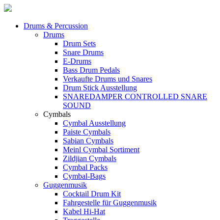
Drums & Percussion
Drums
Drum Sets
Snare Drums
E-Drums
Bass Drum Pedals
Verkaufte Drums und Snares
Drum Stick Ausstellung
SNAREDAMPER CONTROLLED SNARE
SOUND
Cymbals
Cymbal Ausstellung
Paiste Cymbals
Sabian Cymbals
Meinl Cymbal Sortiment
Zildjian Cymbals
Cymbal Packs
Cymbal-Bags
Guggenmusik
Cocktail Drum Kit
Fahrgestelle für Guggenmusik
Kabel Hi-Hat