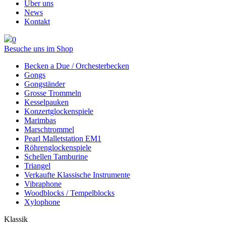
Über uns
News
Kontakt
0
Besuche uns im Shop
Becken a Due / Orchester­becken
Gongs
Gongständer
Grosse Trommeln
Kesselpauken
Konzertglockenspiele
Marimbas
Marschtrommel
Pearl Malletstation EM1
Röhren­glocken­spiele
Schellen Tamburine
Triangel
Verkaufte Klassische Instrumente
Vibraphone
Woodblocks / Tempelblocks
Xylophone
Klassik