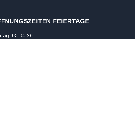
FFNUNGSZEITEN FEIERTAGE
itag, 03.04.26
freitag geschlossen
nerstag, 14.05.26
fahrt geschlossen
nerstag, 04.06.26
onleichnam geschlossen
stag, 01.08.26
ionalfeiertag geschlossen
stag, 15.08.26