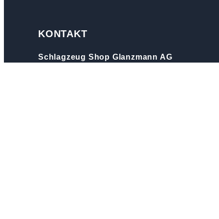
KONTAKT
Schlagzeug Shop Glanzmann AG
Chilchstrasse 8
6246 Altishofen
T 062 756 22 66
info@musik-glanzmann.ch
Folge uns!