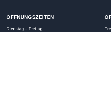
ÖFFNUNGSZEITEN
Ö
Dienstag – Freitag
Fre
10.00 – 12.00 Uhr
Kar
13.30 – 18.30 Uhr
Don
Samstag
Auf
08.00 – 15.00 Uhr
Don
Montag
Fr
Geschlossen
Sam
Nat
Sam