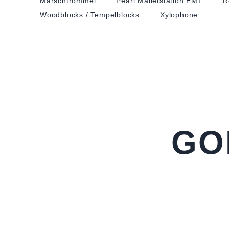
Marschtrommel
Pearl Malletstation EM1
R
Woodblocks / Tempelblocks
Xylophone
GO