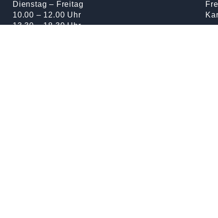
Dienstag – Freitag
Fre
10.00 – 12.00 Uhr
Kar
13.30 – 18.30 Uhr
Don
Samstag
Auf
08.00 – 15.00 Uhr
Don
Montag
Fr
Geschlossen
Sam
Nat
Sam
Mar
Die
Ma