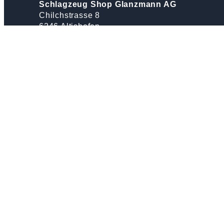
Schlagzeug Shop Glanzmann AG
Chilchstrasse 8
6246 Altishofen
T 062 756 22 66
info@musik-glanzmann.ch
Folge uns!