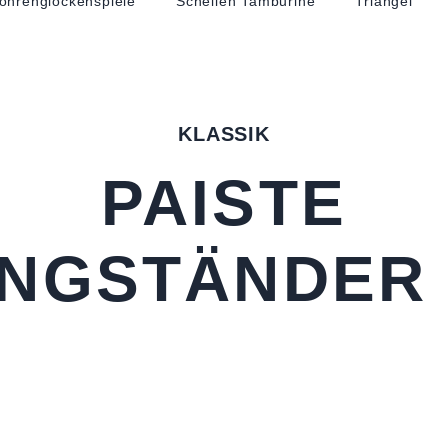
öhren­glocken­spiele
Schellen Tamburine
Triangel
KLASSIK
PAISTE
NGSTÄNDER 