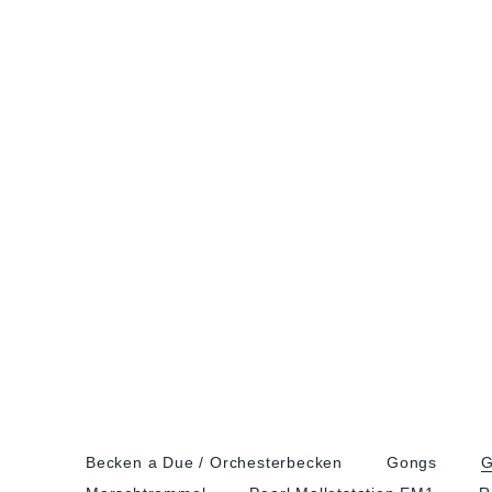
Becken a Due / Orchester­becken
Gongs
G