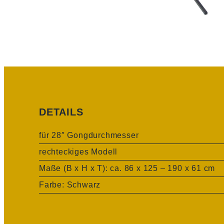
DETAILS
für 28″ Gongdurchmesser
rechteckiges Modell
Maße (B x H x T): ca. 86 x 125 – 190 x 61 cm
Farbe: Schwarz