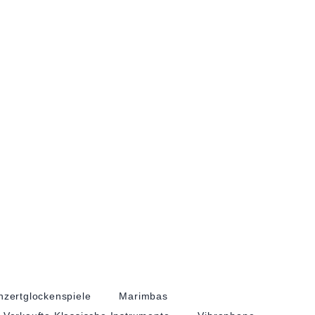
nzertglockenspiele
Marimbas