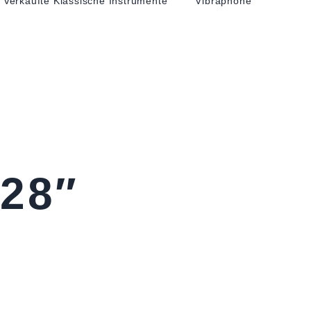
Verkaufte Klassische Instrumente
Vibraphone
28″