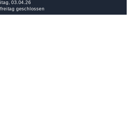
itag, 03.04.26
freitag geschlossen
nerstag, 14.05.26
fahrt geschlossen
nerstag, 04.06.26
onleichnam geschlossen
stag, 01.08.26
ionalfeiertag geschlossen
stag, 15.08.26
ia Himmelfahrt geschlossen
nstag, 08.12.2026
ria Empfängnis geschlossen