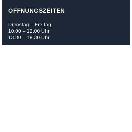
ÖFFNUNGSZEITEN
Dienstag – Freitag
10.00 – 12.00 Uhr
13.30 – 18.30 Uhr
Samstag
08.00 – 15.00 Uhr
Montag
Geschlossen
ÖFFNUNGSZEITEN FEIERTAGE
Freitag, 03.04.26
Karfreitag geschlossen