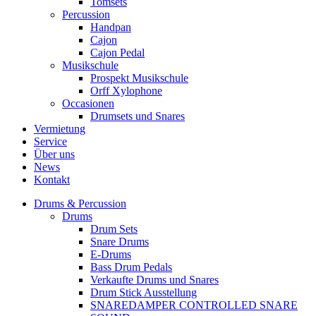
Tomsets
Percussion
Handpan
Cajon
Cajon Pedal
Musikschule
Prospekt Musikschule
Orff Xylophone
Occasionen
Drumsets und Snares
Vermietung
Service
Über uns
News
Kontakt
Drums & Percussion
Drums
Drum Sets
Snare Drums
E-Drums
Bass Drum Pedals
Verkaufte Drums und Snares
Drum Stick Ausstellung
SNAREDAMPER CONTROLLED SNARE