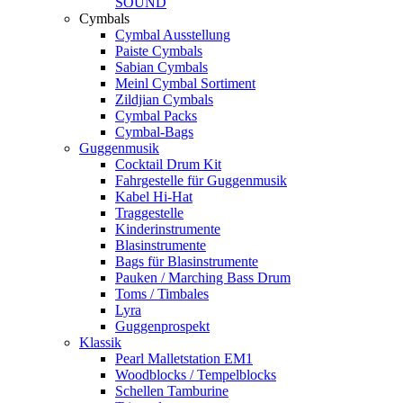
SOUND
Cymbals
Cymbal Ausstellung
Paiste Cymbals
Sabian Cymbals
Meinl Cymbal Sortiment
Zildjian Cymbals
Cymbal Packs
Cymbal-Bags
Guggenmusik
Cocktail Drum Kit
Fahrgestelle für Guggenmusik
Kabel Hi-Hat
Traggestelle
Kinderinstrumente
Blasinstrumente
Bags für Blasinstrumente
Pauken / Marching Bass Drum
Toms / Timbales
Lyra
Guggenprospekt
Klassik
Pearl Malletstation EM1
Woodblocks / Tempelblocks
Schellen Tamburine