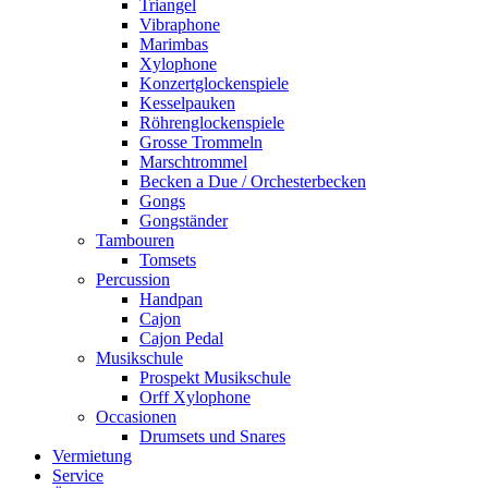
Triangel
Vibraphone
Marimbas
Xylophone
Konzertglockenspiele
Kesselpauken
Röhren­glocken­spiele
Grosse Trommeln
Marschtrommel
Becken a Due / Orchester­becken
Gongs
Gongständer
Tambouren
Tomsets
Percussion
Handpan
Cajon
Cajon Pedal
Musikschule
Prospekt Musikschule
Orff Xylophone
Occasionen
Drumsets und Snares
Vermietung
Service