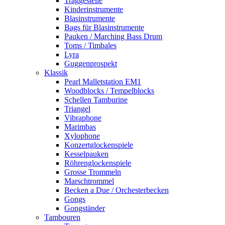
Traggestelle
Kinderinstrumente
Blasinstrumente
Bags für Blasinstrumente
Pauken / Marching Bass Drum
Toms / Timbales
Lyra
Guggenprospekt
Klassik
Pearl Malletstation EM1
Woodblocks / Tempelblocks
Schellen Tamburine
Triangel
Vibraphone
Marimbas
Xylophone
Konzertglockenspiele
Kesselpauken
Röhren­glocken­spiele
Grosse Trommeln
Marschtrommel
Becken a Due / Orchester­becken
Gongs
Gongständer
Tambouren