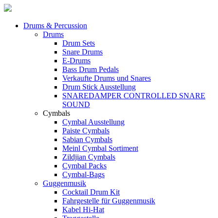
Drums & Percussion
Drums
Drum Sets
Snare Drums
E-Drums
Bass Drum Pedals
Verkaufte Drums und Snares
Drum Stick Ausstellung
SNAREDAMPER CONTROLLED SNARE
SOUND
Cymbals
Cymbal Ausstellung
Paiste Cymbals
Sabian Cymbals
Meinl Cymbal Sortiment
Zildjian Cymbals
Cymbal Packs
Cymbal-Bags
Guggenmusik
Cocktail Drum Kit
Fahrgestelle für Guggenmusik
Kabel Hi-Hat