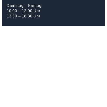
Dienstag – Freitag
10.00 – 12.00 Uhr
13.30 – 18.30 Uhr
Samstag
08.00 – 15.00 Uhr
Montag
Geschlossen
ÖFFNUNGSZEITEN FEIERTAGE
Freitag, 03.04.26
Karfreitag geschlossen
Donnerstag, 14.05.26
Auffahrt geschlossen