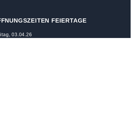
FFNUNGSZEITEN FEIERTAGE
itag, 03.04.26
freitag geschlossen
nerstag, 14.05.26
fahrt geschlossen
nerstag, 04.06.26
onleichnam geschlossen
stag, 01.08.26
ionalfeiertag geschlossen
stag, 15.08.26