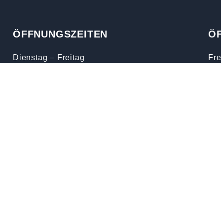
ÖFFNUNGSZEITEN
Ö
Dienstag – Freitag
Fre
10.00 – 12.00 Uhr
Kar
13.30 – 18.30 Uhr
Don
Samstag
Auf
08.00 – 15.00 Uhr
Don
Montag
Fr
Geschlossen
Sam
Nat
Sam