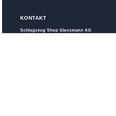
KONTAKT
Schlagzeug Shop Glanzmann AG
Chilchstrasse 8
6246 Altishofen
T 062 756 22 66
info@musik-glanzmann.ch
Folge uns!