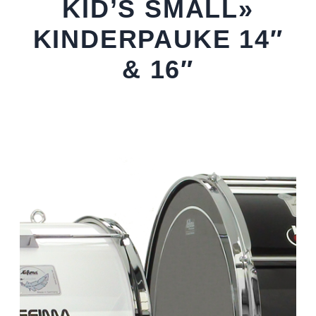
KID’S SMALL»
KINDERPAUKE 14″
& 16″