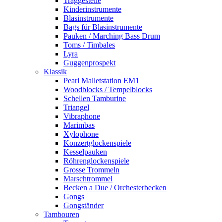
Traggestelle
Kinderinstrumente
Blasinstrumente
Bags für Blasinstrumente
Pauken / Marching Bass Drum
Toms / Timbales
Lyra
Guggenprospekt
Klassik
Pearl Malletstation EM1
Woodblocks / Tempelblocks
Schellen Tamburine
Triangel
Vibraphone
Marimbas
Xylophone
Konzertglockenspiele
Kesselpauken
Röhren­glocken­spiele
Grosse Trommeln
Marschtrommel
Becken a Due / Orchester­becken
Gongs
Gongständer
Tambouren