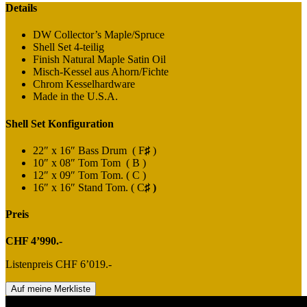
Details
DW Collector’s Maple/Spruce
Shell Set 4-teilig
Finish Natural Maple Satin Oil
Misch-Kessel aus Ahorn/Fichte
Chrom Kesselhardware
Made in the U.S.A.
Shell Set Konfiguration
22″ x 16″ Bass Drum ( F
♯
)
10″ x 08″ Tom Tom ( B )
12″ x 09″ Tom Tom. ( C )
16″ x 16″ Stand Tom. ( C
♯ )
Preis
CHF 4’990.-
Listenpreis CHF 6’019.-
Auf meine Merkliste