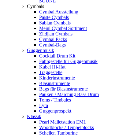
SOUND
Cymbals
Cymbal Ausstellung
Paiste Cymbals
Sabian Cymbals
Meinl Cymbal Sortiment
Zildjian Cymbals
Cymbal Packs
Cymbal-Bags
Guggenmusik
Cocktail Drum Kit
Fahrgestelle für Guggenmusik
Kabel Hi-Hat
Traggestelle
Kinderinstrumente
Blasinstrumente
Bags für Blasinstrumente
Pauken / Marching Bass Drum
Toms / Timbales
Lyra
Guggenprospekt
Klassik
Pearl Malletstation EM1
Woodblocks / Tempelblocks
Schellen Tamburine