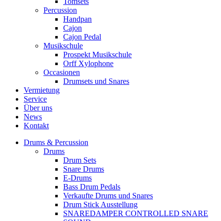
Tomsets
Percussion
Handpan
Cajon
Cajon Pedal
Musikschule
Prospekt Musikschule
Orff Xylophone
Occasionen
Drumsets und Snares
Vermietung
Service
Über uns
News
Kontakt
Drums & Percussion
Drums
Drum Sets
Snare Drums
E-Drums
Bass Drum Pedals
Verkaufte Drums und Snares
Drum Stick Ausstellung
SNAREDAMPER CONTROLLED SNARE