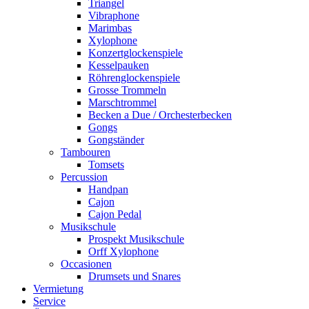
Triangel
Vibraphone
Marimbas
Xylophone
Konzertglockenspiele
Kesselpauken
Röhren­glocken­spiele
Grosse Trommeln
Marschtrommel
Becken a Due / Orchester­becken
Gongs
Gongständer
Tambouren
Tomsets
Percussion
Handpan
Cajon
Cajon Pedal
Musikschule
Prospekt Musikschule
Orff Xylophone
Occasionen
Drumsets und Snares
Vermietung
Service