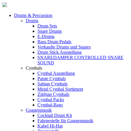
Drums & Percussion
Drums
Drum Sets
Snare Drums
E-Drums
Bass Drum Pedals
Verkaufte Drums und Snares
Drum Stick Ausstellung
SNAREDAMPER CONTROLLED SNARE
SOUND
Cymbals
Cymbal Ausstellung
Paiste Cymbals
Sabian Cymbals
Meinl Cymbal Sortiment
Zildjian Cymbals
Cymbal Packs
Cymbal-Bags
Guggenmusik
Cocktail Drum Kit
Fahrgestelle für Guggenmusik
Kabel Hi-Hat