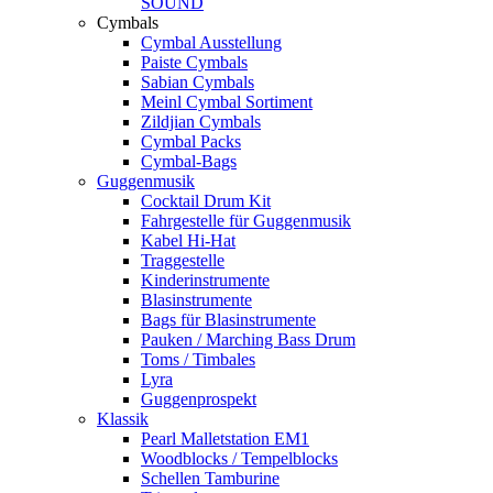
SOUND
Cymbals
Cymbal Ausstellung
Paiste Cymbals
Sabian Cymbals
Meinl Cymbal Sortiment
Zildjian Cymbals
Cymbal Packs
Cymbal-Bags
Guggenmusik
Cocktail Drum Kit
Fahrgestelle für Guggenmusik
Kabel Hi-Hat
Traggestelle
Kinderinstrumente
Blasinstrumente
Bags für Blasinstrumente
Pauken / Marching Bass Drum
Toms / Timbales
Lyra
Guggenprospekt
Klassik
Pearl Malletstation EM1
Woodblocks / Tempelblocks
Schellen Tamburine