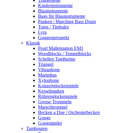
Traggestelle
Kinderinstrumente
Blasinstrumente
Bags für Blasinstrumente
Pauken / Marching Bass Drum
Toms / Timbales
Lyra
Guggenprospekt
Klassik
Pearl Malletstation EM1
Woodblocks / Tempelblocks
Schellen Tamburine
Triangel
Vibraphone
Marimbas
Xylophone
Konzertglockenspiele
Kesselpauken
Röhren­glocken­spiele
Grosse Trommeln
Marschtrommel
Becken a Due / Orchester­becken
Gongs
Gongständer
Tambouren