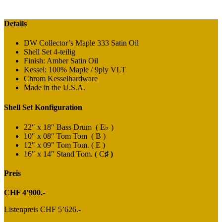
Details
DW Collector’s Maple 333 Satin Oil
Shell Set 4-teilig
Finish: Amber Satin Oil
Kessel: 100% Maple / 9ply VLT
Chrom Kesselhardware
Made in the U.S.A.
Shell Set Konfiguration
22″ x 18″ Bass Drum ( E♭
)
10″ x 08″ Tom Tom ( B )
12″ x 09″ Tom Tom. ( E )
16″ x 14″ Stand Tom. ( C
♯ )
Preis
CHF 4’900.-
Listenpreis CHF 5’626.-