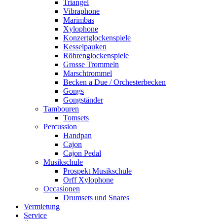
Triangel
Vibraphone
Marimbas
Xylophone
Konzertglockenspiele
Kesselpauken
Röhren­glocken­spiele
Grosse Trommeln
Marschtrommel
Becken a Due / Orchester­becken
Gongs
Gongständer
Tambouren
Tomsets
Percussion
Handpan
Cajon
Cajon Pedal
Musikschule
Prospekt Musikschule
Orff Xylophone
Occasionen
Drumsets und Snares
Vermietung
Service