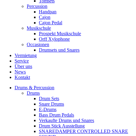
Tomsets
Percussion
Handpan
Cajon
Cajon Pedal
Musikschule
Prospekt Musikschule
Orff Xylophone
Occasionen
Drumsets und Snares
Vermietung
Service
Über uns
News
Kontakt
Drums & Percussion
Drums
Drum Sets
Snare Drums
E-Drums
Bass Drum Pedals
Verkaufte Drums und Snares
Drum Stick Ausstellung
SNAREDAMPER CONTROLLED SNARE