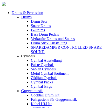
Drums & Percussion
Drums
Drum Sets
Snare Drums
E-Drums
Bass Drum Pedals
Verkaufte Drums und Snares
Drum Stick Ausstellung
SNAREDAMPER CONTROLLED SNARE
SOUND
Cymbals
Cymbal Ausstellung
Paiste Cymbals
Sabian Cymbals
Meinl Cymbal Sortiment
Zildjian Cymbals
Cymbal Packs
Cymbal-Bags
Guggenmusik
Cocktail Drum Kit
Fahrgestelle für Guggenmusik
Kabel Hi-Hat