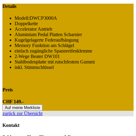
Details
Modell:DWCP3000A
Doppelkette
Accelerator Antrieb
Aluminium Pedal Platten Scharnier
Kugelgelagerte Federaufhängung
Memory Funktion am Schlägel
einfach zugängliche Spannreifenklemme
2-Wege Beater DW101
Stahlbodenplatte mit rutschfestem Gummi
inkl. Stimmschlüssel
Preis
CHF 149.-
Auf meine Merkliste
zurück zur Übersicht
Kontakt