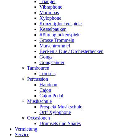
Triangel
Vibraphone
Marimbas
Xylophone
Konzertglockenspiele
Kesselpauken
Röhren­glocken­spiele
Grosse Trommeln
Marschtrommel
Becken a Due / Orchester­becken
Gongs
Gongständer
Tambouren
Tomsets
Percussion
Handpan
Cajon
Cajon Pedal
Musikschule
Prospekt Musikschule
Orff Xylophone
Occasionen
Drumsets und Snares
Vermietung
Service