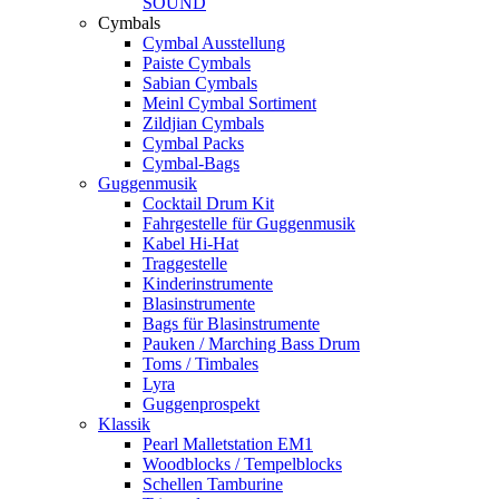
SOUND
Cymbals
Cymbal Ausstellung
Paiste Cymbals
Sabian Cymbals
Meinl Cymbal Sortiment
Zildjian Cymbals
Cymbal Packs
Cymbal-Bags
Guggenmusik
Cocktail Drum Kit
Fahrgestelle für Guggenmusik
Kabel Hi-Hat
Traggestelle
Kinderinstrumente
Blasinstrumente
Bags für Blasinstrumente
Pauken / Marching Bass Drum
Toms / Timbales
Lyra
Guggenprospekt
Klassik
Pearl Malletstation EM1
Woodblocks / Tempelblocks
Schellen Tamburine