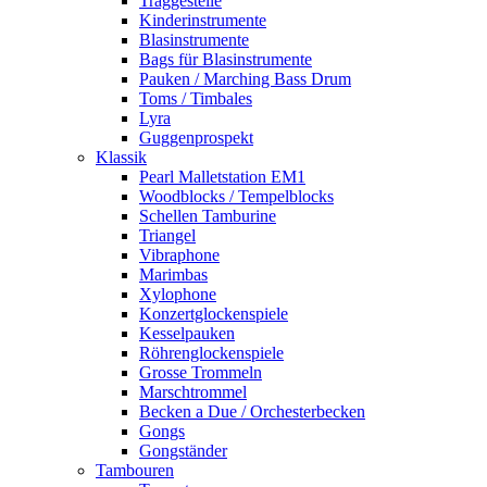
Traggestelle
Kinderinstrumente
Blasinstrumente
Bags für Blasinstrumente
Pauken / Marching Bass Drum
Toms / Timbales
Lyra
Guggenprospekt
Klassik
Pearl Malletstation EM1
Woodblocks / Tempelblocks
Schellen Tamburine
Triangel
Vibraphone
Marimbas
Xylophone
Konzertglockenspiele
Kesselpauken
Röhren­glocken­spiele
Grosse Trommeln
Marschtrommel
Becken a Due / Orchester­becken
Gongs
Gongständer
Tambouren