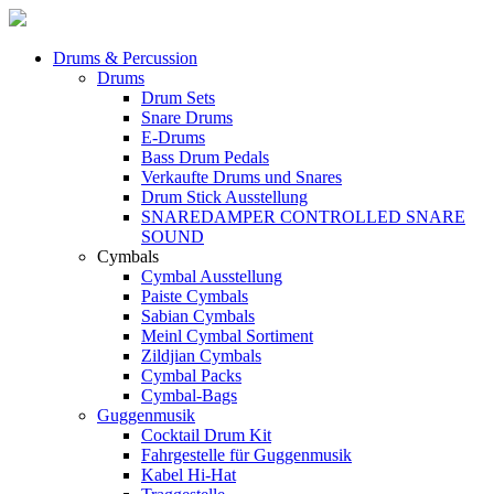
Drums & Percussion
Drums
Drum Sets
Snare Drums
E-Drums
Bass Drum Pedals
Verkaufte Drums und Snares
Drum Stick Ausstellung
SNAREDAMPER CONTROLLED SNARE
SOUND
Cymbals
Cymbal Ausstellung
Paiste Cymbals
Sabian Cymbals
Meinl Cymbal Sortiment
Zildjian Cymbals
Cymbal Packs
Cymbal-Bags
Guggenmusik
Cocktail Drum Kit
Fahrgestelle für Guggenmusik
Kabel Hi-Hat