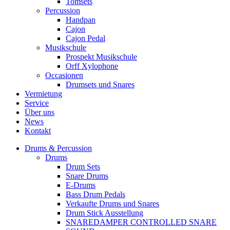
Tomsets
Percussion
Handpan
Cajon
Cajon Pedal
Musikschule
Prospekt Musikschule
Orff Xylophone
Occasionen
Drumsets und Snares
Vermietung
Service
Über uns
News
Kontakt
Drums & Percussion
Drums
Drum Sets
Snare Drums
E-Drums
Bass Drum Pedals
Verkaufte Drums und Snares
Drum Stick Ausstellung
SNAREDAMPER CONTROLLED SNARE