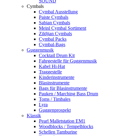
SOUND
Cymbals
Cymbal Ausstellung
Paiste Cymbals
Sabian Cymbals
Meinl Cymbal Sortiment
Zildjian Cymbals
Cymbal Packs
Cymbal-Bags
Guggenmusik
Cocktail Drum Kit
Fahrgestelle für Guggenmusik
Kabel Hi-Hat
Traggestelle
Kinderinstrumente
Blasinstrumente
Bags für Blasinstrumente
Pauken / Marching Bass Drum
Toms / Timbales
Lyra
Guggenprospekt
Klassik
Pearl Malletstation EM1
Woodblocks / Tempelblocks
Schellen Tamburine