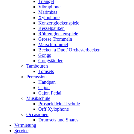
Triangel
Vibraphone
Marimbas
Xylophone
Konzertglockenspiele
Kesselpauken
Röhren­glocken­spiele
Grosse Trommeln
Marschtrommel
Becken a Due / Orchester­becken
Gongs
Gongständer
Tambouren
Tomsets
Percussion
Handpan
Cajon
Cajon Pedal
Musikschule
Prospekt Musikschule
Orff Xylophone
Occasionen
Drumsets und Snares
Vermietung
Service