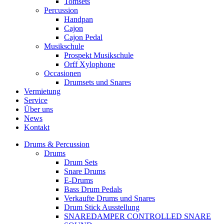
Tomsets
Percussion
Handpan
Cajon
Cajon Pedal
Musikschule
Prospekt Musikschule
Orff Xylophone
Occasionen
Drumsets und Snares
Vermietung
Service
Über uns
News
Kontakt
Drums & Percussion
Drums
Drum Sets
Snare Drums
E-Drums
Bass Drum Pedals
Verkaufte Drums und Snares
Drum Stick Ausstellung
SNAREDAMPER CONTROLLED SNARE