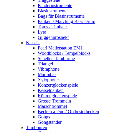
Traggestelle
Kinderinstrumente
Blasinstrumente
Bags für Blasinstrumente
Pauken / Marching Bass Drum
Toms / Timbales
Lyra
Guggenprospekt
Klassik
Pearl Malletstation EM1
Woodblocks / Tempelblocks
Schellen Tamburine
Triangel
Vibraphone
Marimbas
Xylophone
Konzertglockenspiele
Kesselpauken
Röhren­glocken­spiele
Grosse Trommeln
Marschtrommel
Becken a Due / Orchester­becken
Gongs
Gongständer
Tambouren