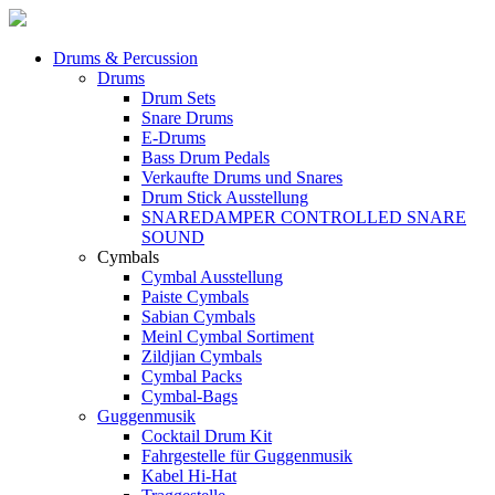
Drums & Percussion
Drums
Drum Sets
Snare Drums
E-Drums
Bass Drum Pedals
Verkaufte Drums und Snares
Drum Stick Ausstellung
SNAREDAMPER CONTROLLED SNARE
SOUND
Cymbals
Cymbal Ausstellung
Paiste Cymbals
Sabian Cymbals
Meinl Cymbal Sortiment
Zildjian Cymbals
Cymbal Packs
Cymbal-Bags
Guggenmusik
Cocktail Drum Kit
Fahrgestelle für Guggenmusik
Kabel Hi-Hat