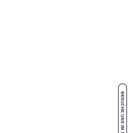
BESUCHE UNS IM SHOP