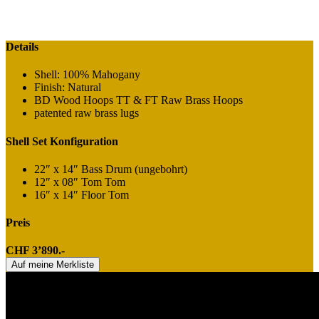
Details
Shell: 100% Mahogany
Finish: Natural
BD Wood Hoops TT & FT Raw Brass Hoops
patented raw brass lugs
Shell Set Konfiguration
22″ x 14″ Bass Drum (ungebohrt)
12″ x 08″ Tom Tom
16″ x 14″ Floor Tom
Preis
CHF 3’890.-
Auf meine Merkliste