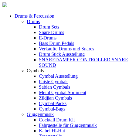
Drums & Percussion
Drums
Drum Sets
Snare Drums
E-Drums
Bass Drum Pedals
Verkaufte Drums und Snares
Drum Stick Ausstellung
SNAREDAMPER CONTROLLED SNARE
SOUND
Cymbals
Cymbal Ausstellung
Paiste Cymbals
Sabian Cymbals
Meinl Cymbal Sortiment
Zildjian Cymbals
Cymbal Packs
Cymbal-Bags
Guggenmusik
Cocktail Drum Kit
Fahrgestelle für Guggenmusik
Kabel Hi-Hat