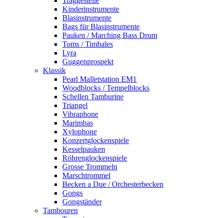
Traggestelle
Kinderinstrumente
Blasinstrumente
Bags für Blasinstrumente
Pauken / Marching Bass Drum
Toms / Timbales
Lyra
Guggenprospekt
Klassik
Pearl Malletstation EM1
Woodblocks / Tempelblocks
Schellen Tamburine
Triangel
Vibraphone
Marimbas
Xylophone
Konzertglockenspiele
Kesselpauken
Röhren­glocken­spiele
Grosse Trommeln
Marschtrommel
Becken a Due / Orchester­becken
Gongs
Gongständer
Tambouren