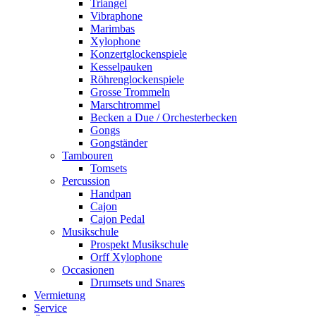
Triangel
Vibraphone
Marimbas
Xylophone
Konzertglockenspiele
Kesselpauken
Röhren­glocken­spiele
Grosse Trommeln
Marschtrommel
Becken a Due / Orchester­becken
Gongs
Gongständer
Tambouren
Tomsets
Percussion
Handpan
Cajon
Cajon Pedal
Musikschule
Prospekt Musikschule
Orff Xylophone
Occasionen
Drumsets und Snares
Vermietung
Service