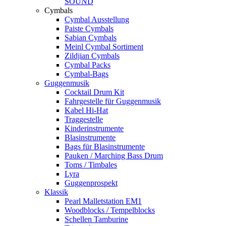
SOUND
Cymbals
Cymbal Ausstellung
Paiste Cymbals
Sabian Cymbals
Meinl Cymbal Sortiment
Zildjian Cymbals
Cymbal Packs
Cymbal-Bags
Guggenmusik
Cocktail Drum Kit
Fahrgestelle für Guggenmusik
Kabel Hi-Hat
Traggestelle
Kinderinstrumente
Blasinstrumente
Bags für Blasinstrumente
Pauken / Marching Bass Drum
Toms / Timbales
Lyra
Guggenprospekt
Klassik
Pearl Malletstation EM1
Woodblocks / Tempelblocks
Schellen Tamburine