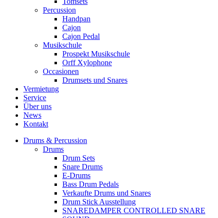
Tomsets
Percussion
Handpan
Cajon
Cajon Pedal
Musikschule
Prospekt Musikschule
Orff Xylophone
Occasionen
Drumsets und Snares
Vermietung
Service
Über uns
News
Kontakt
Drums & Percussion
Drums
Drum Sets
Snare Drums
E-Drums
Bass Drum Pedals
Verkaufte Drums und Snares
Drum Stick Ausstellung
SNAREDAMPER CONTROLLED SNARE