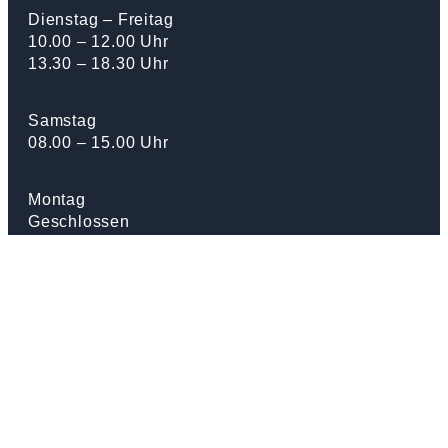
Dienstag – Freitag
10.00 – 12.00 Uhr
13.30 – 18.30 Uhr
Samstag
08.00 – 15.00 Uhr
Montag
Geschlossen
ÖFFNUNGSZEITEN FEIERTAGE
Freitag, 03.04.26
Karfreitag geschlossen
Donnerstag, 14.05.26
Auffahrt geschlossen