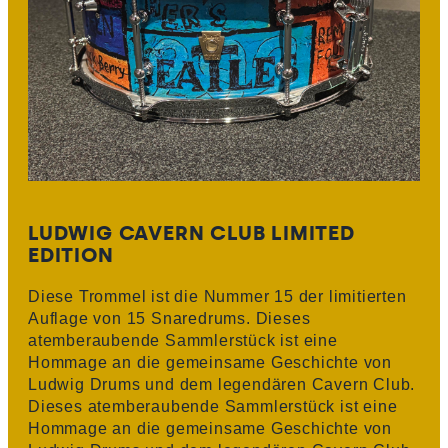
LUDWIG CAVERN CLUB LIMITED
EDITION
Diese Trommel ist die Nummer 15 der limitierten
Auflage von 15 Snaredrums. Dieses
atemberaubende Sammlerstück ist eine
Hommage an die gemeinsame Geschichte von
Ludwig Drums und dem legendären Cavern Club.
Dieses atemberaubende Sammlerstück ist eine
Hommage an die gemeinsame Geschichte von