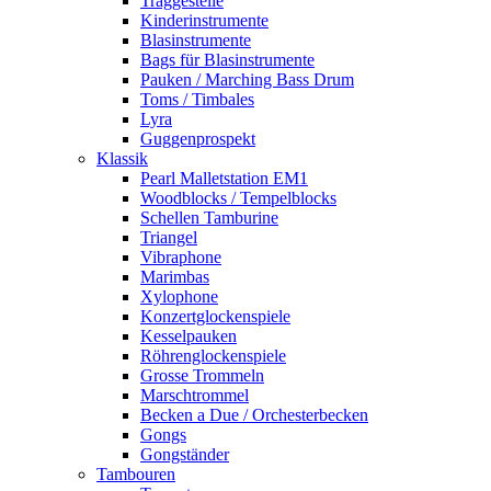
Traggestelle
Kinderinstrumente
Blasinstrumente
Bags für Blasinstrumente
Pauken / Marching Bass Drum
Toms / Timbales
Lyra
Guggenprospekt
Klassik
Pearl Malletstation EM1
Woodblocks / Tempelblocks
Schellen Tamburine
Triangel
Vibraphone
Marimbas
Xylophone
Konzertglockenspiele
Kesselpauken
Röhren­glocken­spiele
Grosse Trommeln
Marschtrommel
Becken a Due / Orchester­becken
Gongs
Gongständer
Tambouren