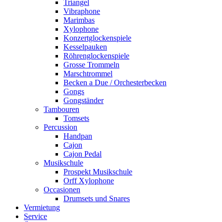
Triangel
Vibraphone
Marimbas
Xylophone
Konzertglockenspiele
Kesselpauken
Röhren­glocken­spiele
Grosse Trommeln
Marschtrommel
Becken a Due / Orchester­becken
Gongs
Gongständer
Tambouren
Tomsets
Percussion
Handpan
Cajon
Cajon Pedal
Musikschule
Prospekt Musikschule
Orff Xylophone
Occasionen
Drumsets und Snares
Vermietung
Service