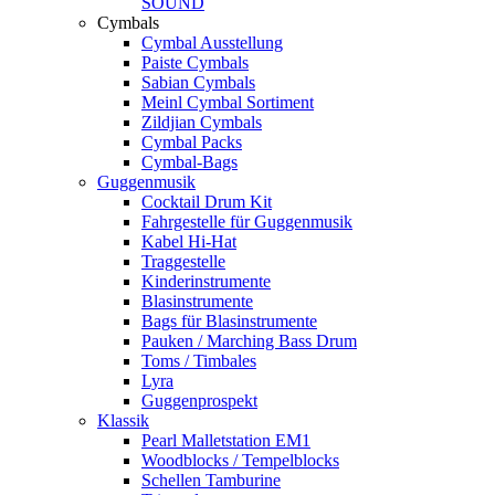
SOUND
Cymbals
Cymbal Ausstellung
Paiste Cymbals
Sabian Cymbals
Meinl Cymbal Sortiment
Zildjian Cymbals
Cymbal Packs
Cymbal-Bags
Guggenmusik
Cocktail Drum Kit
Fahrgestelle für Guggenmusik
Kabel Hi-Hat
Traggestelle
Kinderinstrumente
Blasinstrumente
Bags für Blasinstrumente
Pauken / Marching Bass Drum
Toms / Timbales
Lyra
Guggenprospekt
Klassik
Pearl Malletstation EM1
Woodblocks / Tempelblocks
Schellen Tamburine