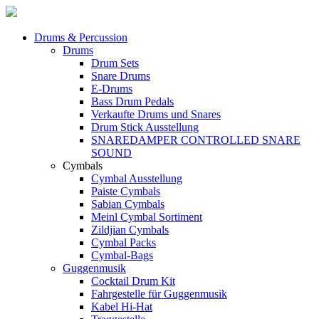
Drums & Percussion
Drums
Drum Sets
Snare Drums
E-Drums
Bass Drum Pedals
Verkaufte Drums und Snares
Drum Stick Ausstellung
SNAREDAMPER CONTROLLED SNARE
SOUND
Cymbals
Cymbal Ausstellung
Paiste Cymbals
Sabian Cymbals
Meinl Cymbal Sortiment
Zildjian Cymbals
Cymbal Packs
Cymbal-Bags
Guggenmusik
Cocktail Drum Kit
Fahrgestelle für Guggenmusik
Kabel Hi-Hat