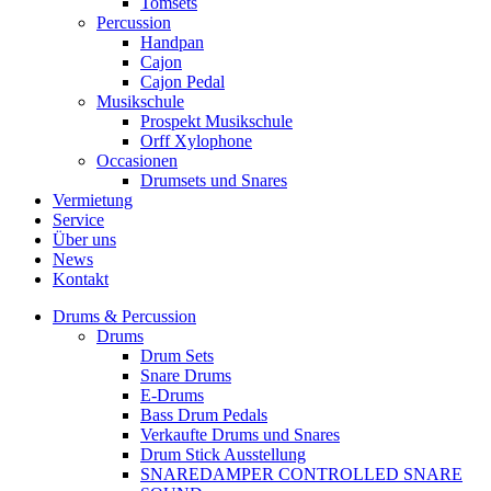
Tomsets
Percussion
Handpan
Cajon
Cajon Pedal
Musikschule
Prospekt Musikschule
Orff Xylophone
Occasionen
Drumsets und Snares
Vermietung
Service
Über uns
News
Kontakt
Drums & Percussion
Drums
Drum Sets
Snare Drums
E-Drums
Bass Drum Pedals
Verkaufte Drums und Snares
Drum Stick Ausstellung
SNAREDAMPER CONTROLLED SNARE