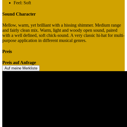
Feel: Soft
Sound Character
Mellow, warm, yet brilliant with a hissing shimmer. Medium range
and fairly clean mix. Warm, light and woody open sound, paired
with a well defined, soft chick-sound. A very classic hi-hat for multi-
purpose application in different musical genres.
Preis
Preis auf Anfrage
Auf meine Merkliste