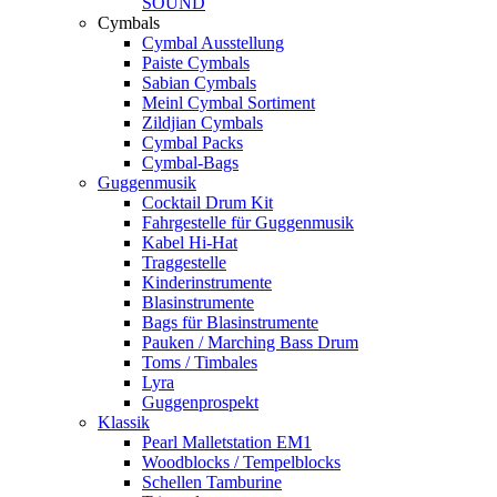
SOUND
Cymbals
Cymbal Ausstellung
Paiste Cymbals
Sabian Cymbals
Meinl Cymbal Sortiment
Zildjian Cymbals
Cymbal Packs
Cymbal-Bags
Guggenmusik
Cocktail Drum Kit
Fahrgestelle für Guggenmusik
Kabel Hi-Hat
Traggestelle
Kinderinstrumente
Blasinstrumente
Bags für Blasinstrumente
Pauken / Marching Bass Drum
Toms / Timbales
Lyra
Guggenprospekt
Klassik
Pearl Malletstation EM1
Woodblocks / Tempelblocks
Schellen Tamburine