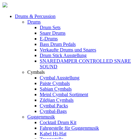
Drums & Percussion
Drums
Drum Sets
Snare Drums
E-Drums
Bass Drum Pedals
Verkaufte Drums und Snares
Drum Stick Ausstellung
SNAREDAMPER CONTROLLED SNARE
SOUND
Cymbals
Cymbal Ausstellung
Paiste Cymbals
Sabian Cymbals
Meinl Cymbal Sortiment
Zildjian Cymbals
Cymbal Packs
Cymbal-Bags
Guggenmusik
Cocktail Drum Kit
Fahrgestelle für Guggenmusik
Kabel Hi-Hat