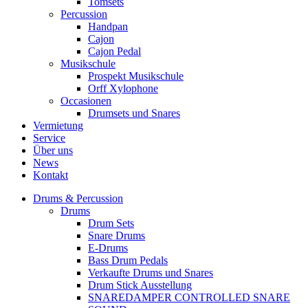
Tomsets
Percussion
Handpan
Cajon
Cajon Pedal
Musikschule
Prospekt Musikschule
Orff Xylophone
Occasionen
Drumsets und Snares
Vermietung
Service
Über uns
News
Kontakt
Drums & Percussion
Drums
Drum Sets
Snare Drums
E-Drums
Bass Drum Pedals
Verkaufte Drums und Snares
Drum Stick Ausstellung
SNAREDAMPER CONTROLLED SNARE