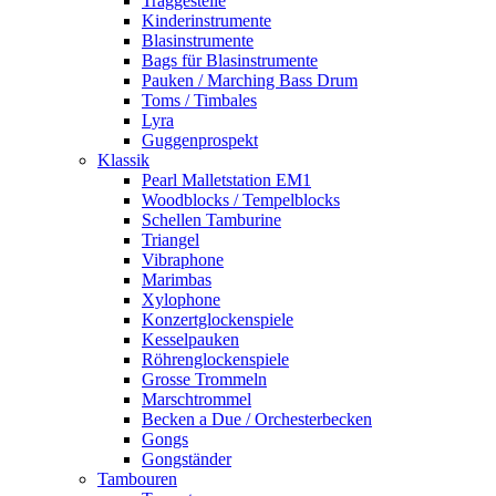
Traggestelle
Kinderinstrumente
Blasinstrumente
Bags für Blasinstrumente
Pauken / Marching Bass Drum
Toms / Timbales
Lyra
Guggenprospekt
Klassik
Pearl Malletstation EM1
Woodblocks / Tempelblocks
Schellen Tamburine
Triangel
Vibraphone
Marimbas
Xylophone
Konzertglockenspiele
Kesselpauken
Röhren­glocken­spiele
Grosse Trommeln
Marschtrommel
Becken a Due / Orchester­becken
Gongs
Gongständer
Tambouren