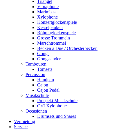
Triangel
Vibraphone
Marimbas
Xylophone
Konzertglockenspiele
Kesselpauken
Röhren­glocken­spiele
Grosse Trommeln
Marschtrommel
Becken a Due / Orchester­becken
Gongs
Gongständer
Tambouren
Tomsets
Percussion
Handpan
Cajon
Cajon Pedal
Musikschule
Prospekt Musikschule
Orff Xylophone
Occasionen
Drumsets und Snares
Vermietung
Service