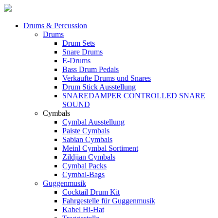
Drums & Percussion
Drums
Drum Sets
Snare Drums
E-Drums
Bass Drum Pedals
Verkaufte Drums und Snares
Drum Stick Ausstellung
SNAREDAMPER CONTROLLED SNARE
SOUND
Cymbals
Cymbal Ausstellung
Paiste Cymbals
Sabian Cymbals
Meinl Cymbal Sortiment
Zildjian Cymbals
Cymbal Packs
Cymbal-Bags
Guggenmusik
Cocktail Drum Kit
Fahrgestelle für Guggenmusik
Kabel Hi-Hat