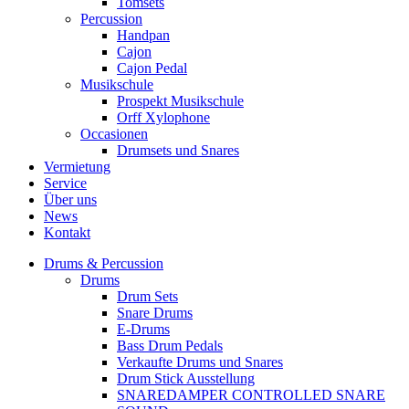
Tomsets
Percussion
Handpan
Cajon
Cajon Pedal
Musikschule
Prospekt Musikschule
Orff Xylophone
Occasionen
Drumsets und Snares
Vermietung
Service
Über uns
News
Kontakt
Drums & Percussion
Drums
Drum Sets
Snare Drums
E-Drums
Bass Drum Pedals
Verkaufte Drums und Snares
Drum Stick Ausstellung
SNAREDAMPER CONTROLLED SNARE