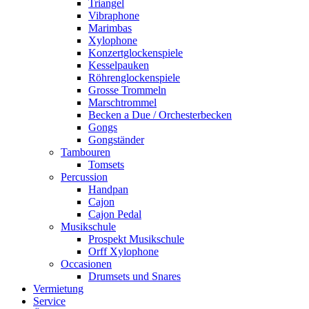
Triangel
Vibraphone
Marimbas
Xylophone
Konzertglockenspiele
Kesselpauken
Röhren­glocken­spiele
Grosse Trommeln
Marschtrommel
Becken a Due / Orchester­becken
Gongs
Gongständer
Tambouren
Tomsets
Percussion
Handpan
Cajon
Cajon Pedal
Musikschule
Prospekt Musikschule
Orff Xylophone
Occasionen
Drumsets und Snares
Vermietung
Service