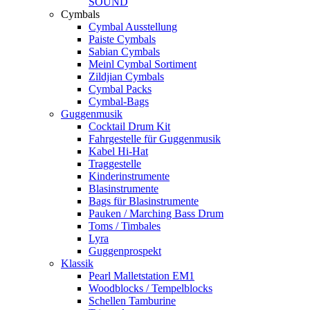
SOUND
Cymbals
Cymbal Ausstellung
Paiste Cymbals
Sabian Cymbals
Meinl Cymbal Sortiment
Zildjian Cymbals
Cymbal Packs
Cymbal-Bags
Guggenmusik
Cocktail Drum Kit
Fahrgestelle für Guggenmusik
Kabel Hi-Hat
Traggestelle
Kinderinstrumente
Blasinstrumente
Bags für Blasinstrumente
Pauken / Marching Bass Drum
Toms / Timbales
Lyra
Guggenprospekt
Klassik
Pearl Malletstation EM1
Woodblocks / Tempelblocks
Schellen Tamburine