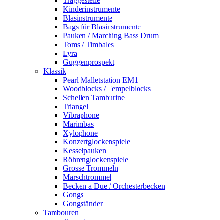
Traggestelle
Kinderinstrumente
Blasinstrumente
Bags für Blasinstrumente
Pauken / Marching Bass Drum
Toms / Timbales
Lyra
Guggenprospekt
Klassik
Pearl Malletstation EM1
Woodblocks / Tempelblocks
Schellen Tamburine
Triangel
Vibraphone
Marimbas
Xylophone
Konzertglockenspiele
Kesselpauken
Röhren­glocken­spiele
Grosse Trommeln
Marschtrommel
Becken a Due / Orchester­becken
Gongs
Gongständer
Tambouren