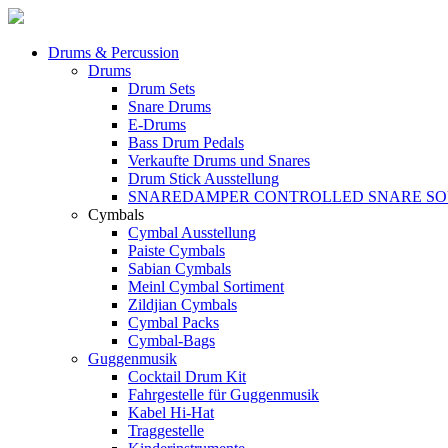
Drums & Percussion
Drums
Drum Sets
Snare Drums
E-Drums
Bass Drum Pedals
Verkaufte Drums und Snares
Drum Stick Ausstellung
SNAREDAMPER CONTROLLED SNARE S
Cymbals
Cymbal Ausstellung
Paiste Cymbals
Sabian Cymbals
Meinl Cymbal Sortiment
Zildjian Cymbals
Cymbal Packs
Cymbal-Bags
Guggenmusik
Cocktail Drum Kit
Fahrgestelle für Guggenmusik
Kabel Hi-Hat
Traggestelle