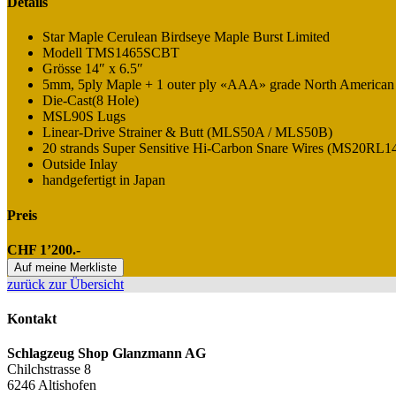
Details
Star Maple Cerulean Birdseye Maple Burst Limited
Modell TMS1465SCBT
Grösse 14″ x 6.5″
5mm, 5ply Maple + 1 outer ply «AAA» grade North American
Die-Cast(8 Hole)
MSL90S Lugs
Linear-Drive Strainer & Butt (MLS50A / MLS50B)
20 strands Super Sensitive Hi-Carbon Snare Wires (MS20RL1
Outside Inlay
handgefertigt in Japan
Preis
CHF 1’200.-
Auf meine Merkliste
zurück zur Übersicht
Kontakt
Schlagzeug Shop Glanzmann AG
Chilchstrasse 8
6246 Altishofen