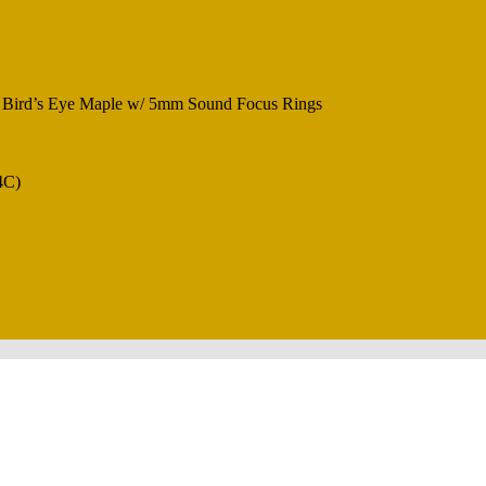
 Bird’s Eye Maple w/ 5mm Sound Focus Rings
4C)