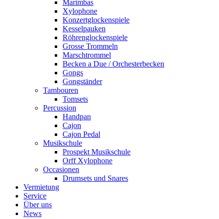
Marimbas
Xylophone
Konzertglockenspiele
Kesselpauken
Röhren­glocken­spiele
Grosse Trommeln
Marschtrommel
Becken a Due / Orchester­becken
Gongs
Gongständer
Tambouren
Tomsets
Percussion
Handpan
Cajon
Cajon Pedal
Musikschule
Prospekt Musikschule
Orff Xylophone
Occasionen
Drumsets und Snares
Vermietung
Service
Über uns
News