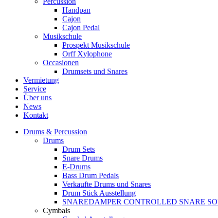
Percussion
Handpan
Cajon
Cajon Pedal
Musikschule
Prospekt Musikschule
Orff Xylophone
Occasionen
Drumsets und Snares
Vermietung
Service
Über uns
News
Kontakt
Drums & Percussion
Drums
Drum Sets
Snare Drums
E-Drums
Bass Drum Pedals
Verkaufte Drums und Snares
Drum Stick Ausstellung
SNAREDAMPER CONTROLLED SNARE S
Cymbals