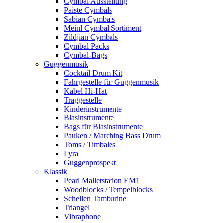
Cymbal Ausstellung
Paiste Cymbals
Sabian Cymbals
Meinl Cymbal Sortiment
Zildjian Cymbals
Cymbal Packs
Cymbal-Bags
Guggenmusik
Cocktail Drum Kit
Fahrgestelle für Guggenmusik
Kabel Hi-Hat
Traggestelle
Kinderinstrumente
Blasinstrumente
Bags für Blasinstrumente
Pauken / Marching Bass Drum
Toms / Timbales
Lyra
Guggenprospekt
Klassik
Pearl Malletstation EM1
Woodblocks / Tempelblocks
Schellen Tamburine
Triangel
Vibraphone