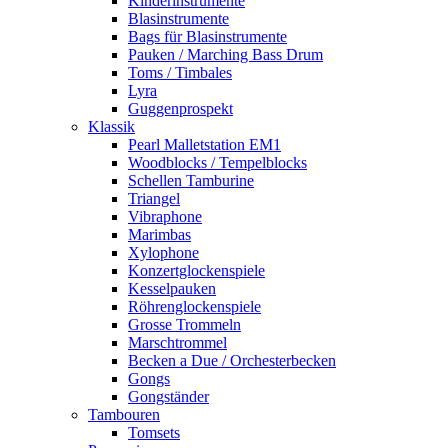
Kinderinstrumente
Blasinstrumente
Bags für Blasinstrumente
Pauken / Marching Bass Drum
Toms / Timbales
Lyra
Guggenprospekt
Klassik
Pearl Malletstation EM1
Woodblocks / Tempelblocks
Schellen Tamburine
Triangel
Vibraphone
Marimbas
Xylophone
Konzertglockenspiele
Kesselpauken
Röhren­glocken­spiele
Grosse Trommeln
Marschtrommel
Becken a Due / Orchester­becken
Gongs
Gongständer
Tambouren
Tomsets