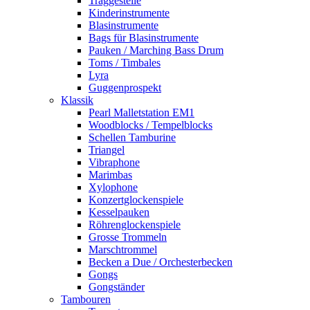
Traggestelle
Kinderinstrumente
Blasinstrumente
Bags für Blasinstrumente
Pauken / Marching Bass Drum
Toms / Timbales
Lyra
Guggenprospekt
Klassik
Pearl Malletstation EM1
Woodblocks / Tempelblocks
Schellen Tamburine
Triangel
Vibraphone
Marimbas
Xylophone
Konzertglockenspiele
Kesselpauken
Röhren­glocken­spiele
Grosse Trommeln
Marschtrommel
Becken a Due / Orchester­becken
Gongs
Gongständer
Tambouren