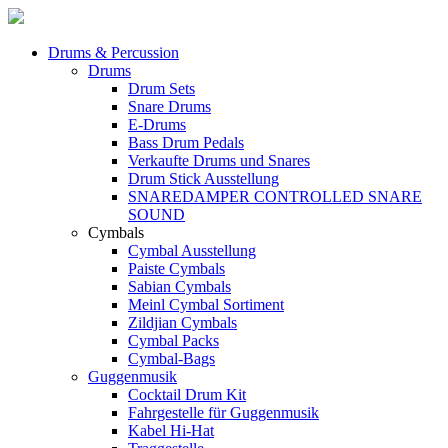
Drums & Percussion
Drums
Drum Sets
Snare Drums
E-Drums
Bass Drum Pedals
Verkaufte Drums und Snares
Drum Stick Ausstellung
SNAREDAMPER CONTROLLED SNARE
SOUND
Cymbals
Cymbal Ausstellung
Paiste Cymbals
Sabian Cymbals
Meinl Cymbal Sortiment
Zildjian Cymbals
Cymbal Packs
Cymbal-Bags
Guggenmusik
Cocktail Drum Kit
Fahrgestelle für Guggenmusik
Kabel Hi-Hat