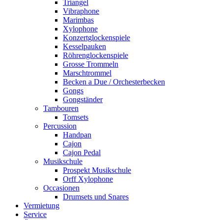
Triangel
Vibraphone
Marimbas
Xylophone
Konzertglockenspiele
Kesselpauken
Röhren­glocken­spiele
Grosse Trommeln
Marschtrommel
Becken a Due / Orchester­becken
Gongs
Gongständer
Tambouren
Tomsets
Percussion
Handpan
Cajon
Cajon Pedal
Musikschule
Prospekt Musikschule
Orff Xylophone
Occasionen
Drumsets und Snares
Vermietung
Service