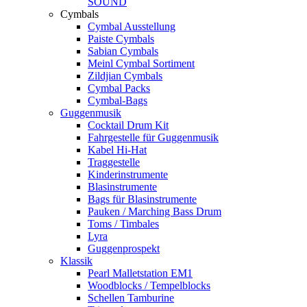
SOUND
Cymbals
Cymbal Ausstellung
Paiste Cymbals
Sabian Cymbals
Meinl Cymbal Sortiment
Zildjian Cymbals
Cymbal Packs
Cymbal-Bags
Guggenmusik
Cocktail Drum Kit
Fahrgestelle für Guggenmusik
Kabel Hi-Hat
Traggestelle
Kinderinstrumente
Blasinstrumente
Bags für Blasinstrumente
Pauken / Marching Bass Drum
Toms / Timbales
Lyra
Guggenprospekt
Klassik
Pearl Malletstation EM1
Woodblocks / Tempelblocks
Schellen Tamburine