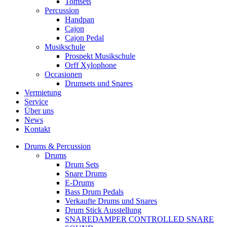
Tomsets
Percussion
Handpan
Cajon
Cajon Pedal
Musikschule
Prospekt Musikschule
Orff Xylophone
Occasionen
Drumsets und Snares
Vermietung
Service
Über uns
News
Kontakt
Drums & Percussion
Drums
Drum Sets
Snare Drums
E-Drums
Bass Drum Pedals
Verkaufte Drums und Snares
Drum Stick Ausstellung
SNAREDAMPER CONTROLLED SNARE