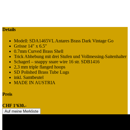
Details
Modell: SDA1465VL Antares Brass Dark Vintage Go
Grösse 14″ x 6.5″
0.7mm Curved Brass Shell
Trick Abhebung mit drei Stufen und Vollmessing-Saitenhalter
Schagerl – snappy snare wire 16 str. SDB1416
2,3 mm triple flanged hoops
SD Polished Brass Tube Lugs
inkl. Samtbeutel
MADE IN AUSTRIA
Preis
CHF 1’630.-
Auf meine Merkliste