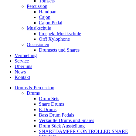
Tomsets
Percussion
Handpan
Cajon
Cajon Pedal
Musikschule
Prospekt Musikschule
Orff Xylophone
Occasionen
Drumsets und Snares
Vermietung
Service
Über uns
News
Kontakt
Drums & Percussion
Drums
Drum Sets
Snare Drums
E-Drums
Bass Drum Pedals
Verkaufte Drums und Snares
Drum Stick Ausstellung
SNAREDAMPER CONTROLLED SNARE