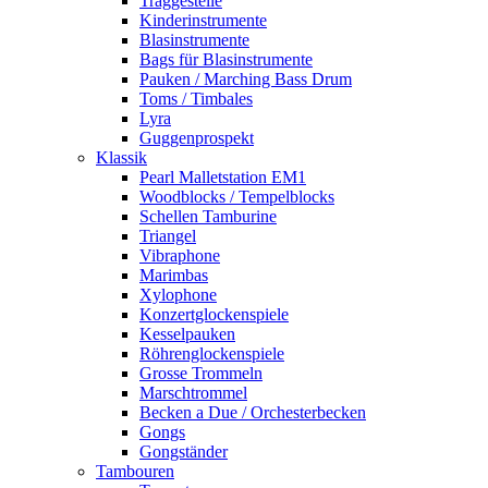
Traggestelle
Kinderinstrumente
Blasinstrumente
Bags für Blasinstrumente
Pauken / Marching Bass Drum
Toms / Timbales
Lyra
Guggenprospekt
Klassik
Pearl Malletstation EM1
Woodblocks / Tempelblocks
Schellen Tamburine
Triangel
Vibraphone
Marimbas
Xylophone
Konzertglockenspiele
Kesselpauken
Röhren­glocken­spiele
Grosse Trommeln
Marschtrommel
Becken a Due / Orchester­becken
Gongs
Gongständer
Tambouren