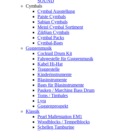
SOUND
Cymbals
Cymbal Ausstellung
Paiste Cymbals
Sabian Cymbals
Meinl Cymbal Sortiment
Zildjian Cymbals
Cymbal Packs
Cymbal-Bags
Guggenmusik
Cocktail Drum Kit
Fahrgestelle für Guggenmusik
Kabel Hi-Hat
Traggestelle
Kinderinstrumente
Blasinstrumente
Bags für Blasinstrumente
Pauken / Marching Bass Drum
Toms / Timbales
Lyra
Guggenprospekt
Klassik
Pearl Malletstation EM1
Woodblocks / Tempelblocks
Schellen Tamburine