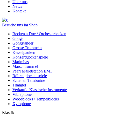
Über uns
News
Kontakt
0
Besuche uns im Shop
Becken a Due / Orchester­becken
Gongs
Gongständer
Grosse Trommeln
Kesselpauken
Konzertglockenspiele
Marimbas
Marschtrommel
Pearl Malletstation EM1
Röhren­glocken­spiele
Schellen Tamburine
Triangel
Verkaufte Klassische Instrumente
Vibraphone
Woodblocks / Tempelblocks
Xylophone
Klassik