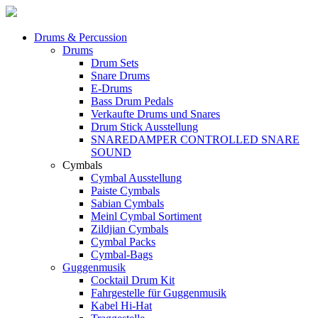
Drums & Percussion
Drums
Drum Sets
Snare Drums
E-Drums
Bass Drum Pedals
Verkaufte Drums und Snares
Drum Stick Ausstellung
SNAREDAMPER CONTROLLED SNARE
SOUND
Cymbals
Cymbal Ausstellung
Paiste Cymbals
Sabian Cymbals
Meinl Cymbal Sortiment
Zildjian Cymbals
Cymbal Packs
Cymbal-Bags
Guggenmusik
Cocktail Drum Kit
Fahrgestelle für Guggenmusik
Kabel Hi-Hat