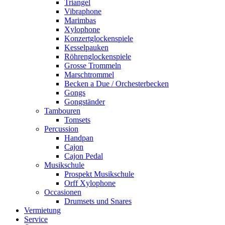
Triangel
Vibraphone
Marimbas
Xylophone
Konzertglockenspiele
Kesselpauken
Röhren­glocken­spiele
Grosse Trommeln
Marschtrommel
Becken a Due / Orchester­becken
Gongs
Gongständer
Tambouren
Tomsets
Percussion
Handpan
Cajon
Cajon Pedal
Musikschule
Prospekt Musikschule
Orff Xylophone
Occasionen
Drumsets und Snares
Vermietung
Service